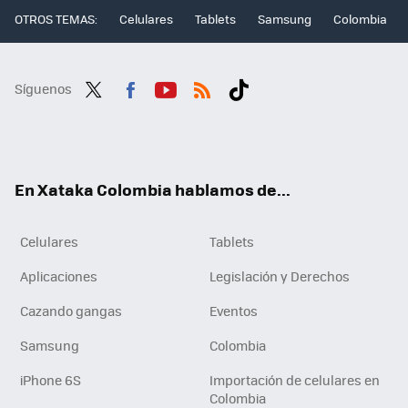
OTROS TEMAS:
Celulares
Tablets
Samsung
Colombia
Síguenos
Twit
Fac
You
RSS
Tikt
ter
ebo
tub
ok
ok
e
En Xataka Colombia hablamos de...
Celulares
Tablets
Aplicaciones
Legislación y Derechos
Cazando gangas
Eventos
Samsung
Colombia
iPhone 6S
Importación de celulares en
Colombia