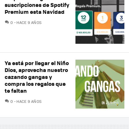
suscripciones de Spotify
Premium esta Navidad
COMENTARIOS
0
HACE 9 AÑOS
Ya está por llegar el Niño
Dios, aprovecha nuestro
cazando gangas y
compra los regalos que
te faltan
COMENTARIOS
0
HACE 9 AÑOS