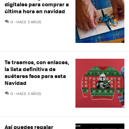
digitales para comprar a
última hora en navidad
COMENTARIOS
0
HACE 3 AÑOS
Te traemos, con enlaces,
la lista definitiva de
suéteres feos para esta
Navidad
COMENTARIOS
0
HACE 3 AÑOS
Así puedes regalar