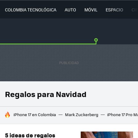
COLOMBIA TECNOLÓGICA
AUTO
MÓVIL
ESPACIO
CI
Regalos para Navidad
HOY SE HABLA DE
iPhone 17 en Colombia
Mark Zuckerberg
iPhone 17 Pro M
5 ideas de regalos