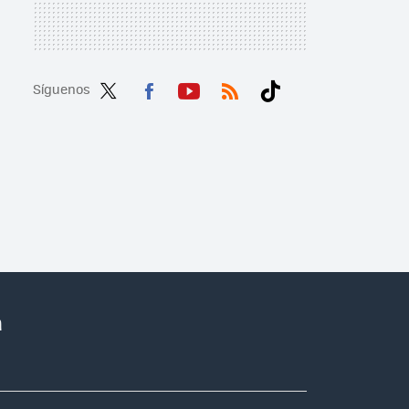
Síguenos
Twit
Fac
You
RSS
Tikt
ter
ebo
tub
ok
ok
e
a