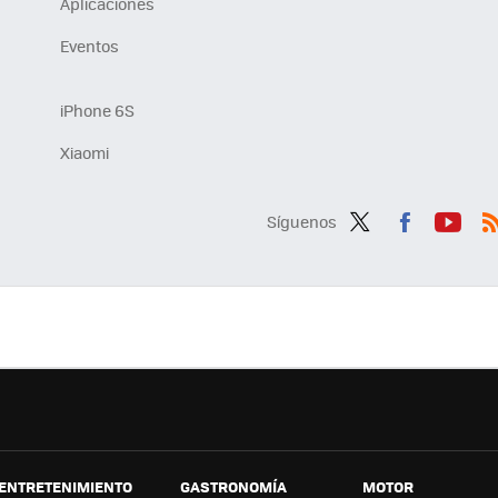
Aplicaciones
Eventos
iPhone 6S
Xiaomi
Síguenos
Twit
Fac
You
R
ter
ebo
tub
ok
e
ENTRETENIMIENTO
GASTRONOMÍA
MOTOR