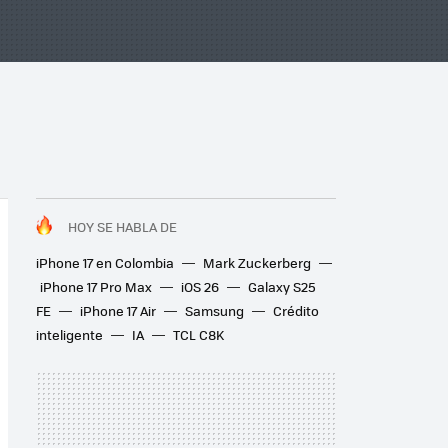
HOY SE HABLA DE
iPhone 17 en Colombia
Mark Zuckerberg
iPhone 17 Pro Max
iOS 26
Galaxy S25
FE
iPhone 17 Air
Samsung
Crédito
inteligente
IA
TCL C8K