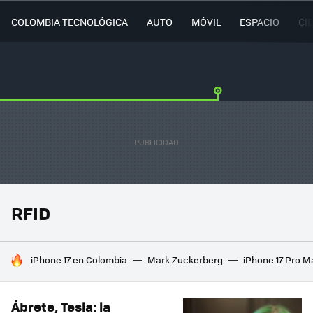
COLOMBIA TECNOLÓGICA
AUTO
MÓVIL
ESPACIO
CI
RFID
HOY SE HABLA DE
iPhone 17 en Colombia
Mark Zuckerberg
iPhone 17 Pro M
Ábrete, Tesla: la