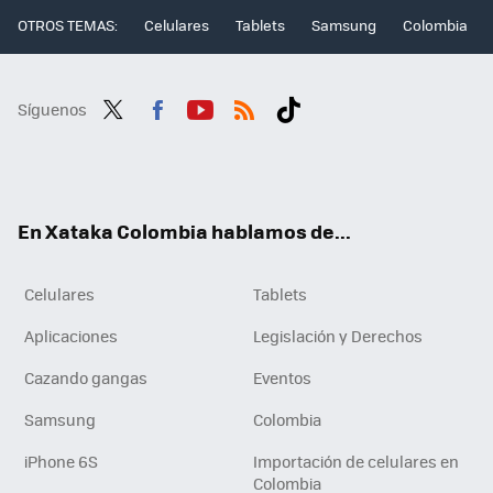
OTROS TEMAS:
Celulares
Tablets
Samsung
Colombia
Síguenos
Twit
Fac
You
RSS
Tikt
ter
ebo
tub
ok
ok
e
En Xataka Colombia hablamos de...
Celulares
Tablets
Aplicaciones
Legislación y Derechos
Cazando gangas
Eventos
Samsung
Colombia
iPhone 6S
Importación de celulares en
Colombia