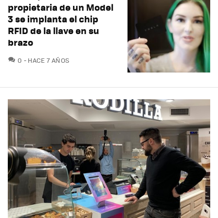
propietaria de un Model
3 se implanta el chip
RFID de la llave en su
brazo
COMENTARIOS
0
HACE 7 AÑOS