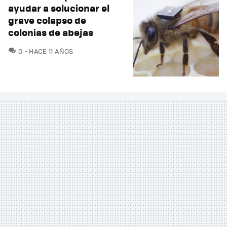
ayudar a solucionar el
grave colapso de
colonias de abejas
COMENTARIOS
0
HACE 11 AÑOS