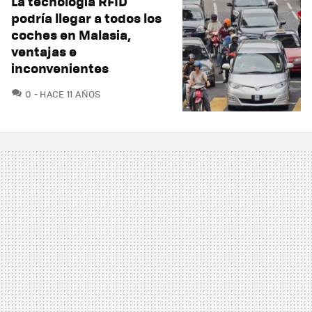
La tecnología RFID
podría llegar a todos los
coches en Malasia,
ventajas e
inconvenientes
COMENTARIOS
0
HACE 11 AÑOS