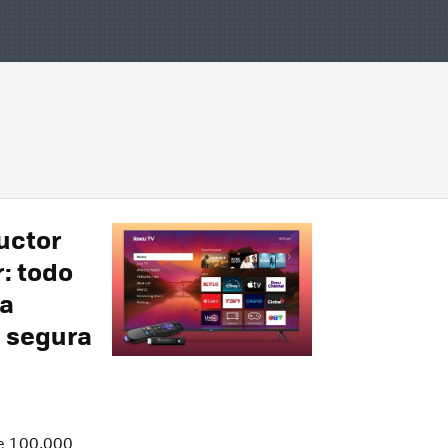
uctor
r: todo
ta
g segura
de 100,000