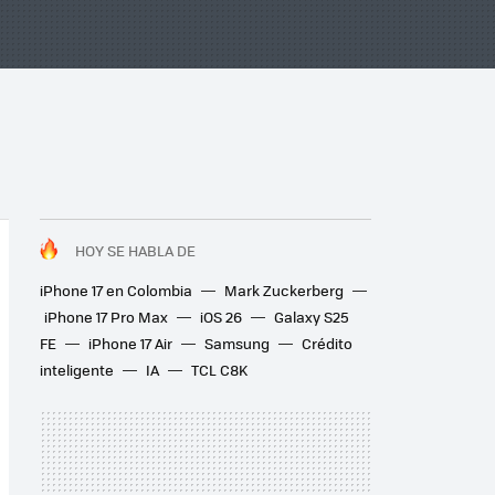
HOY SE HABLA DE
iPhone 17 en Colombia
Mark Zuckerberg
iPhone 17 Pro Max
iOS 26
Galaxy S25
FE
iPhone 17 Air
Samsung
Crédito
inteligente
IA
TCL C8K