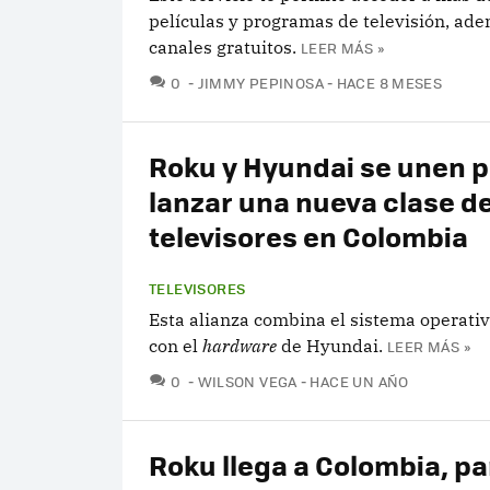
películas y programas de televisión, ad
canales gratuitos.
LEER MÁS »
COMENTARIOS
0
JIMMY PEPINOSA
HACE 8 MESES
Roku y Hyundai se unen p
lanzar una nueva clase d
televisores en Colombia
TELEVISORES
Esta alianza combina el sistema operati
con el
hardware
de Hyundai.
LEER MÁS »
COMENTARIOS
0
WILSON VEGA
HACE UN AÑO
Roku llega a Colombia, pa