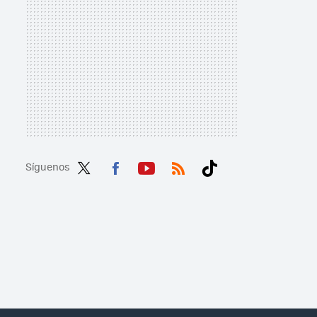
Síguenos
Twit
Fac
You
RSS
Tikt
ter
ebo
tub
ok
ok
e