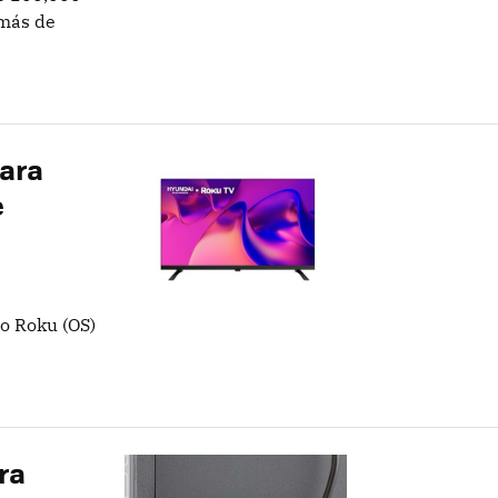
emás de
ara
e
vo Roku (OS)
ra