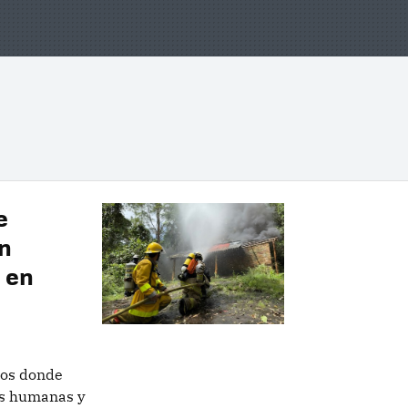
e
en
 en
ios donde
es humanas y