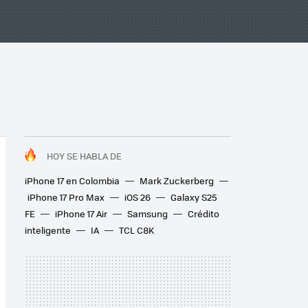
HOY SE HABLA DE
iPhone 17 en Colombia
Mark Zuckerberg
iPhone 17 Pro Max
iOS 26
Galaxy S25
FE
iPhone 17 Air
Samsung
Crédito
inteligente
IA
TCL C8K