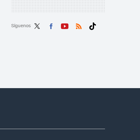
Síguenos
Twit
Fac
You
RSS
Tikt
ter
ebo
tub
ok
ok
e