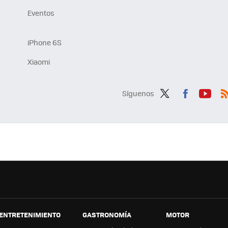
Eventos
iPhone 6S
Xiaomi
Síguenos
Twit
Fac
You
R
ter
ebo
tub
ok
e
ENTRETENIMIENTO
GASTRONOMÍA
MOTOR