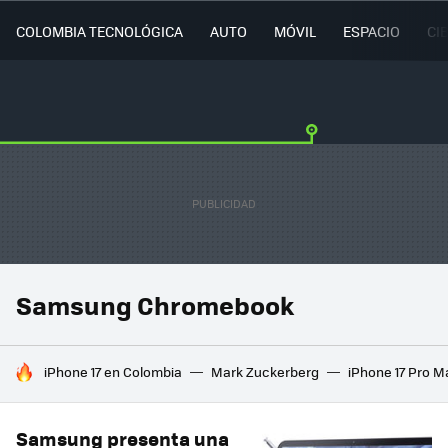
COLOMBIA TECNOLÓGICA
AUTO
MÓVIL
ESPACIO
CI
Samsung Chromebook
HOY SE HABLA DE
iPhone 17 en Colombia
Mark Zuckerberg
iPhone 17 Pro M
Samsung presenta una