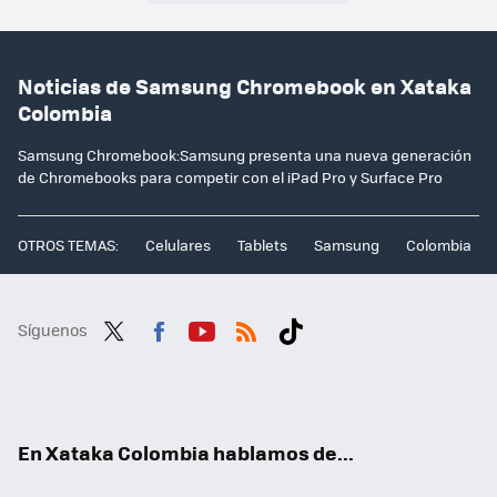
Noticias de Samsung Chromebook en Xataka
Colombia
Samsung Chromebook:Samsung presenta una nueva generación
de Chromebooks para competir con el iPad Pro y Surface Pro
OTROS TEMAS:
Celulares
Tablets
Samsung
Colombia
Síguenos
Twit
Fac
You
RSS
Tikt
ter
ebo
tub
ok
ok
e
En Xataka Colombia hablamos de...