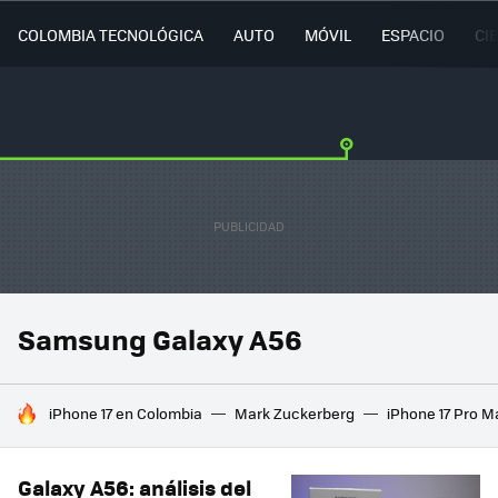
COLOMBIA TECNOLÓGICA
AUTO
MÓVIL
ESPACIO
CI
Samsung Galaxy A56
HOY SE HABLA DE
iPhone 17 en Colombia
Mark Zuckerberg
iPhone 17 Pro M
Galaxy A56: análisis del