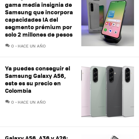
gama media insignia de
Samsung que incorpora
capacidades IA del
segmento prémium por
solo 2 millones de pesos
COMENTARIOS
0
HACE UN AÑO
Ya puedes conseguir el
Samsung Galaxy A56,
este es su precio en
Colombia
COMENTARIOS
0
HACE UN AÑO
Galaxy A56, A36 y A26: