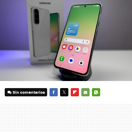
Sin comentarios
FACEBOOK
TWITTER
FLIPBOARD
E-
WHATSAPP
MAIL