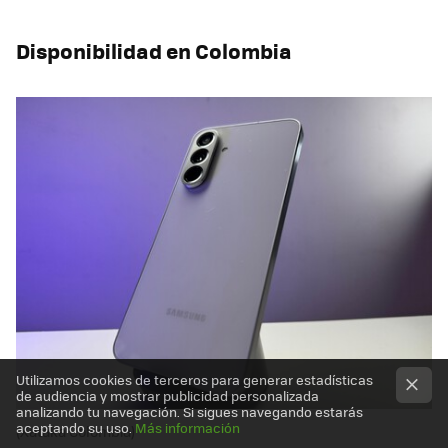
Disponibilidad en Colombia
Utilizamos cookies de terceros para generar estadísticas
de audiencia y mostrar publicidad personalizada
analizando tu navegación. Si sigues navegando estarás
aceptando su uso.
Más información
(Xataka Colombia)