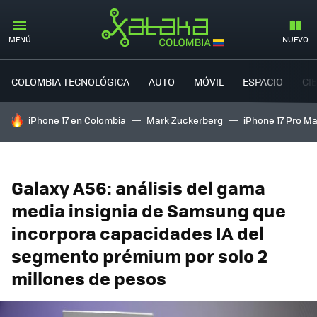
MENÚ
NUEVO
COLOMBIA TECNOLÓGICA
AUTO
MÓVIL
ESPACIO
CI
HOY SE HABLA DE
iPhone 17 en Colombia
Mark Zuckerberg
iPhone 17 Pro M
Galaxy A56: análisis del gama
media insignia de Samsung que
incorpora capacidades IA del
segmento prémium por solo 2
millones de pesos