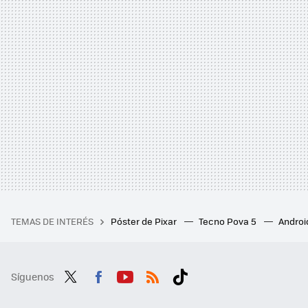
TEMAS DE INTERÉS
Póster de Pixar
Tecno Pova 5
Androi
Síguenos
Twit
Fac
You
RSS
Tikt