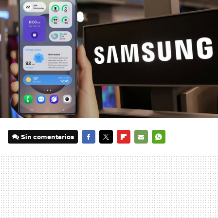
Sin comentarios
FACEBOOK
TWITTER
FLIPBOARD
E-
WHATSAPP
MAIL