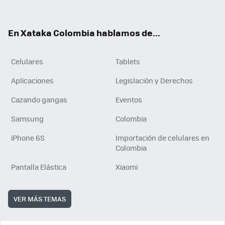
ter
ebo
tub
ok
ok
e
En Xataka Colombia hablamos de...
Celulares
Tablets
Aplicaciones
Legislación y Derechos
Cazando gangas
Eventos
Samsung
Colombia
iPhone 6S
Importación de celulares en
Colombia
Pantalla Elástica
Xiaomi
VER MÁS TEMAS