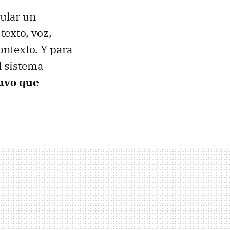
lular un
exto, voz,
ontexto. Y para
l sistema
uvo que