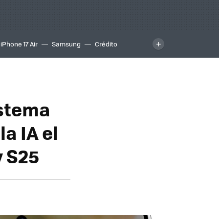
iPhone 17 Air
Samsung
Crédito
istema
a IA el
y S25