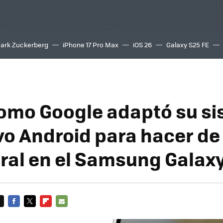
ark Zuckerberg
iPhone 17 Pro Max
iOS 26
Galaxy S25 FE
8K
como Google adaptó su s
o Android para hacer de l
tral en el Samsung Galax
FACEBOOK
TWITTER
FLIPBOARD
E-