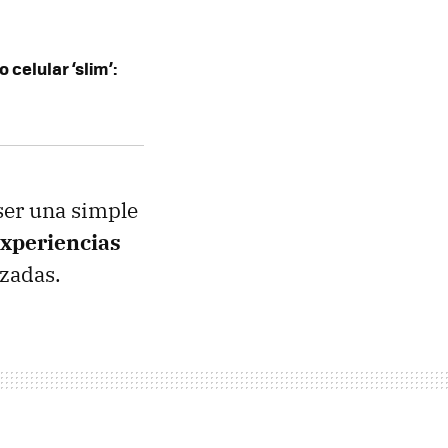
celular ‘slim’:
 ser una simple
experiencias
izadas.