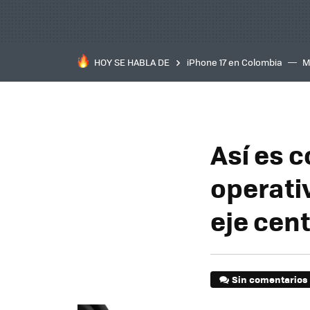
HOY SE HABLA DE
iPhone 17 en Colombia
M
inteligente
IA
TCL C
Así es 
operativ
eje cen
Sin comentarios