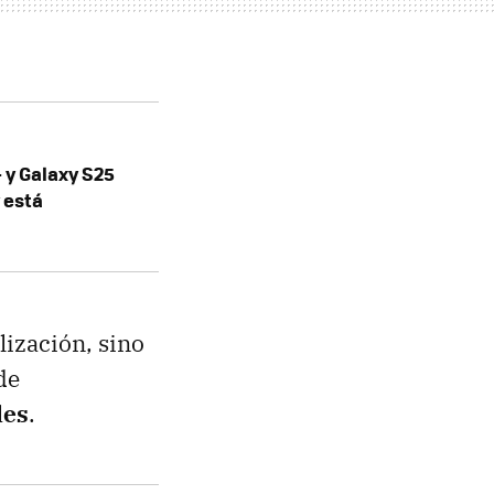
 y Galaxy S25
y está
lización, sino
de
les
.