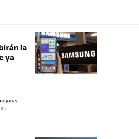
irán la
e ya
 mejoras
S »