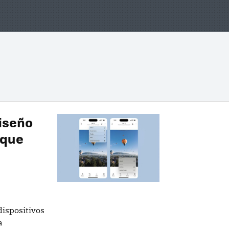
iseño
 que
dispositivos
a