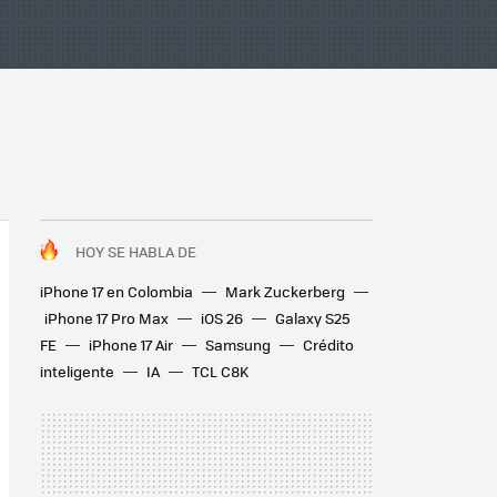
HOY SE HABLA DE
iPhone 17 en Colombia
Mark Zuckerberg
iPhone 17 Pro Max
iOS 26
Galaxy S25
FE
iPhone 17 Air
Samsung
Crédito
inteligente
IA
TCL C8K