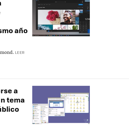
a
e
ismo año
dmond.
LEER
rse a
un tema
úblico