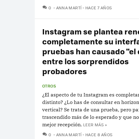
COMENTARIOS
0
ANNA MARTÍ
HACE 7 AÑOS
Instagram se plantea ren
completamente su interfa
pruebas han causado "el
entre los sorprendidos
probadores
OTROS
¿El aspecto de tu Instagram es complet
distinto? ¿Lo has de consultar en horizon
vertical? Se trata de una prueba, pero p
trascendido más de lo esperado y que no
mejor recepción.
LEER MÁS »
COMENTARIOS
0
ANNA MARTÍ
HACE 8 AÑOS