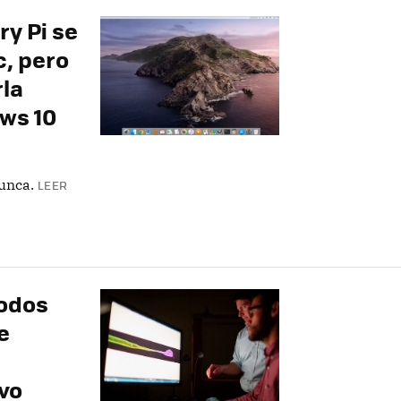
y Pi se
c, pero
la
ows 10
unca.
LEER
rodos
e
ivo