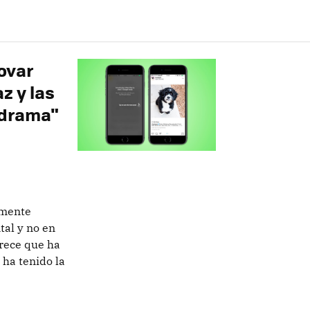
ovar
z y las
 drama"
amente
tal y no en
arece que ha
 ha tenido la