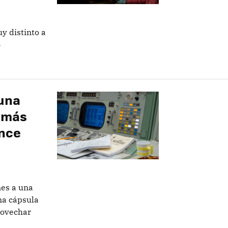
uy distinto a
»
 una
o más
ance
es a una
na cápsula
rovechar