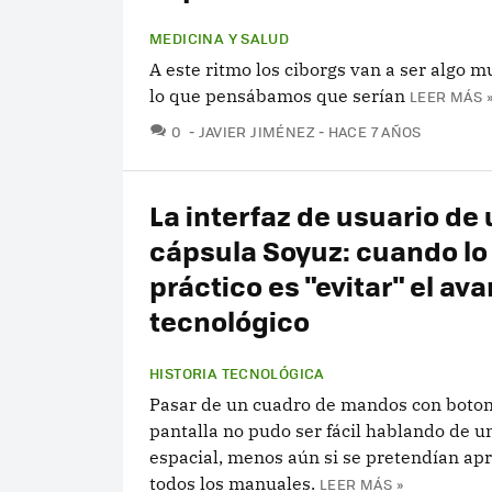
MEDICINA Y SALUD
A este ritmo los ciborgs van a ser algo m
lo que pensábamos que serían
LEER MÁS 
COMENTARIOS
0
JAVIER JIMÉNEZ
HACE 7 AÑOS
La interfaz de usuario de
cápsula Soyuz: cuando l
práctico es "evitar" el av
tecnológico
HISTORIA TECNOLÓGICA
Pasar de un cuadro de mandos con boton
pantalla no pudo ser fácil hablando de u
espacial, menos aún si se pretendían ap
todos los manuales.
LEER MÁS »