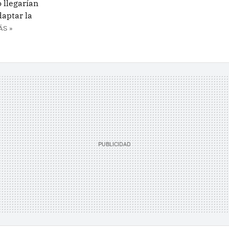
o llegarían
daptar la
ÁS »