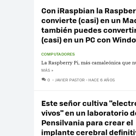
Con iRaspbian la Raspberr
convierte (casi) en un Ma
también puedes convertir
(casi) en un PC con Wind
COMPUTADORES
La Raspberry Pi, más camaleónica que n
MÁS »
COMENTARIOS
0
JAVIER PASTOR
HACE 6 AÑOS
Este señor cultiva "elect
vivos" en un laboratorio d
Pensilvania para crear el
implante cerebral definit