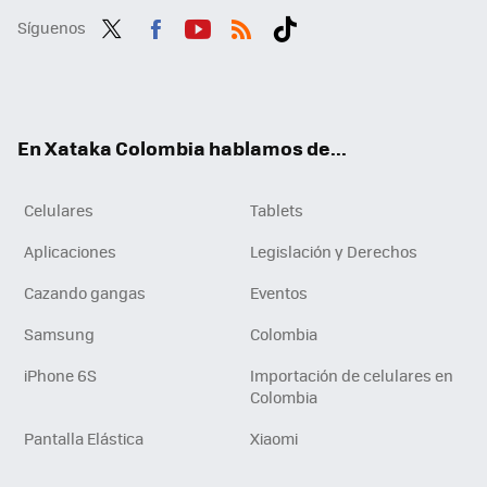
Síguenos
Twit
Fac
You
RSS
Tikt
ter
ebo
tub
ok
ok
e
En Xataka Colombia hablamos de...
Celulares
Tablets
Aplicaciones
Legislación y Derechos
Cazando gangas
Eventos
Samsung
Colombia
iPhone 6S
Importación de celulares en
Colombia
Pantalla Elástica
Xiaomi