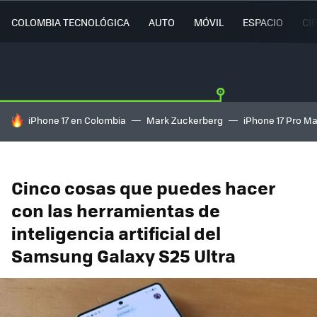
COLOMBIA TECNOLÓGICA
AUTO
MÓVIL
ESPACIO
CI
HOY SE HABLA DE
iPhone 17 en Colombia
Mark Zuckerberg
iPhone 17 Pro M
Cinco cosas que puedes hacer
con las herramientas de
inteligencia artificial del
Samsung Galaxy S25 Ultra