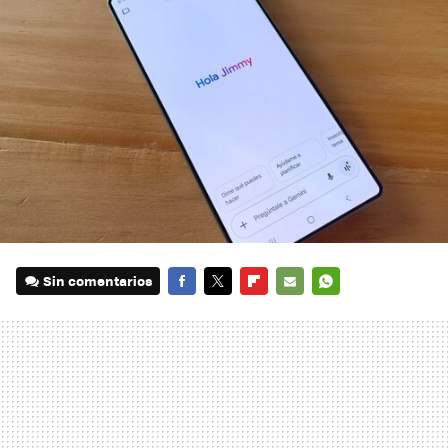
Sin comentarios
FACEBOOK
TWITTER
FLIPBOARD
E-
WHATSAPP
MAIL