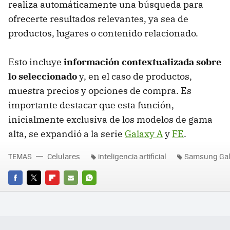
realiza automáticamente una búsqueda para
ofrecerte resultados relevantes, ya sea de
productos, lugares o contenido relacionado.
Esto incluye
información contextualizada sobre
lo seleccionado
y, en el caso de productos,
muestra precios y opciones de compra. Es
importante destacar que esta función,
inicialmente exclusiva de los modelos de gama
alta, se expandió a la serie
Galaxy A
y
FE
.
TEMAS
Celulares
inteligencia artificial
Samsung Gala
FACEBOOK
TWITTER
FLIPBOARD
E-
WHATSAPP
MAIL