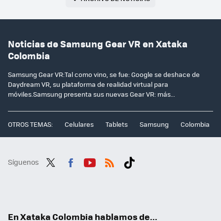
Noticias de Samsung Gear VR en Xataka
Colombia
Samsung Gear VR:Tal como vino, se fue: Google se deshace de
Daydream VR, su plataforma de realidad virtual para
móviles.Samsung presenta sus nuevas Gear VR: más...
OTROS TEMAS:
Celulares
Tablets
Samsung
Colombia
Síguenos
Twit
Fac
You
RSS
Tikt
ter
ebo
tub
ok
ok
e
En Xataka Colombia hablamos de...