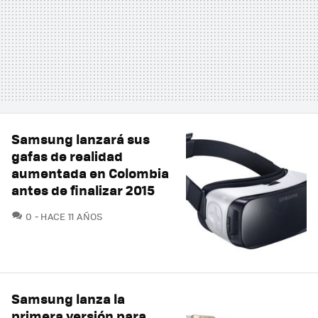
Samsung lanzará sus
gafas de realidad
aumentada en Colombia
antes de finalizar 2015
COMENTARIOS
0
HACE 11 AÑOS
Samsung lanza la
primera versión para