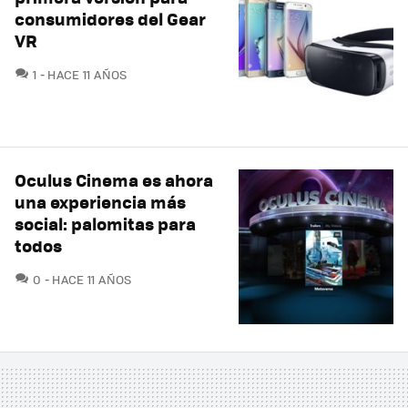
consumidores del Gear
VR
COMENTARIOS
1
HACE 11 AÑOS
Oculus Cinema es ahora
una experiencia más
social: palomitas para
todos
COMENTARIOS
0
HACE 11 AÑOS