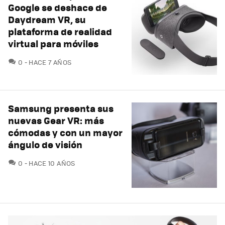
Google se deshace de
Daydream VR, su
plataforma de realidad
virtual para móviles
COMENTARIOS
0
HACE 7 AÑOS
Samsung presenta sus
nuevas Gear VR: más
cómodas y con un mayor
ángulo de visión
COMENTARIOS
0
HACE 10 AÑOS