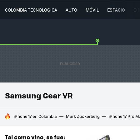
COLOMBIA TECNOLÓGICA
AUTO
MÓVIL
ESPACIO
CI
Samsung Gear VR
HOY SE HABLA DE
iPhone 17 en Colombia
Mark Zuckerberg
iPhone 17 Pro M
Tal como vino, se fue: