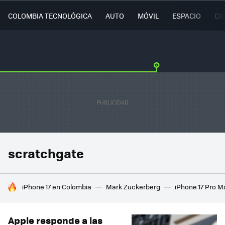
COLOMBIA TECNOLÓGICA
AUTO
MÓVIL
ESPACIO
CI
scratchgate
HOY SE HABLA DE
iPhone 17 en Colombia
Mark Zuckerberg
iPhone 17 Pro M
Apple responde a las