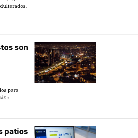
adulterados.
stos son
ios para
ÁS »
s patios