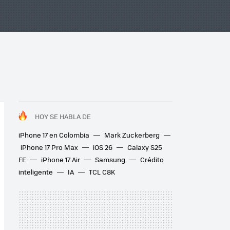
HOY SE HABLA DE
iPhone 17 en Colombia
Mark Zuckerberg
iPhone 17 Pro Max
iOS 26
Galaxy S25
FE
iPhone 17 Air
Samsung
Crédito
inteligente
IA
TCL C8K