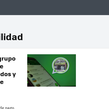
ilidad
 grupo
e
dos y
de
 de pago