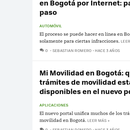
en Bogotá por Internet: p
paso
AUTOMÓVIL
El proceso se puede hacer en línea en Bo
solamente para ciertas infracciones.
LEER
COMENTARIOS
0
SEBASTIAN ROMERO
HACE 3 AÑOS
Mi Movilidad en Bogotá: 
trámites de movilidad es
disponibles en el nuevo p
APLICACIONES
El nuevo portal unifica muchos de los tr
movilidad en Bogotá.
LEER MÁS »
COMENTARIOS
0
SEBASTIAN ROMERO
HACE 3 AÑOS