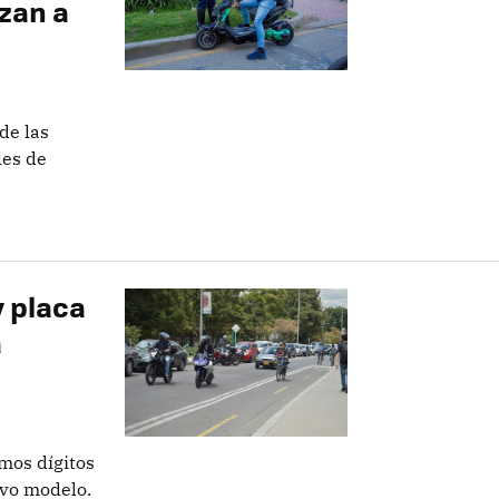
zan a
de las
les de
y placa
a
imos dígitos
evo modelo.