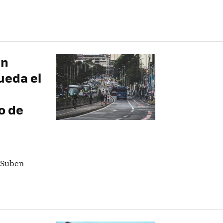
en
ueda el
o de
 Suben