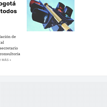
Bogotá
 todos
lación de
tal
secretario
 consultoría
R MÁS »