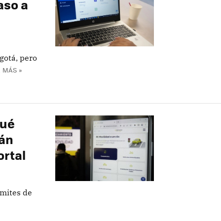
aso a
gotá, pero
 MÁS »
qué
tán
ortal
ámites de