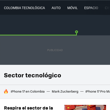
COLOMBIA TECNOLÓGICA
AUTO
MÓVIL
ESPACIO
CI
Sector tecnológico
HOY SE HABLA DE
iPhone 17 en Colombia
Mark Zuckerberg
iPhone 17 Pro M
Respira el sector de la