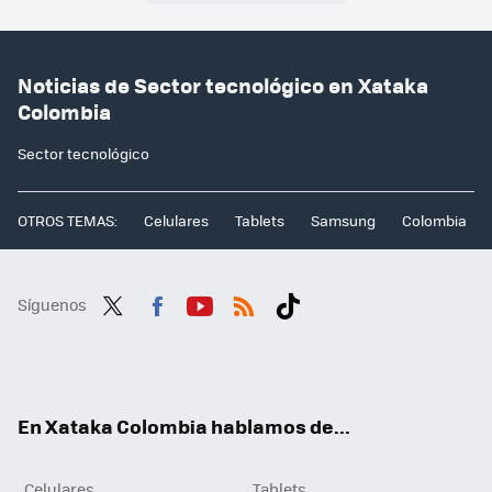
Noticias de Sector tecnológico en Xataka
Colombia
Sector tecnológico
OTROS TEMAS:
Celulares
Tablets
Samsung
Colombia
Síguenos
Twit
Fac
You
RSS
Tikt
ter
ebo
tub
ok
ok
e
En Xataka Colombia hablamos de...
Celulares
Tablets