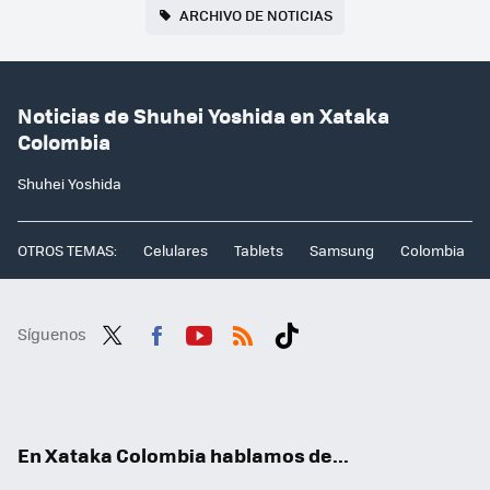
ARCHIVO DE NOTICIAS
Noticias de Shuhei Yoshida en Xataka
Colombia
Shuhei Yoshida
OTROS TEMAS:
Celulares
Tablets
Samsung
Colombia
Síguenos
Twit
Fac
You
RSS
Tikt
ter
ebo
tub
ok
ok
e
En Xataka Colombia hablamos de...