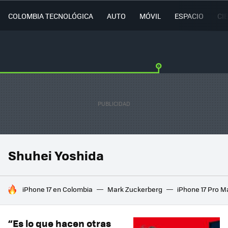
COLOMBIA TECNOLÓGICA
AUTO
MÓVIL
ESPACIO
CI
Shuhei Yoshida
HOY SE HABLA DE
iPhone 17 en Colombia
Mark Zuckerberg
iPhone 17 Pro M
“Es lo que hacen otras