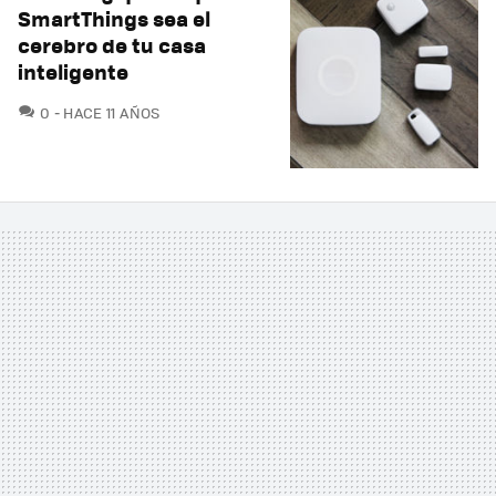
SmartThings sea el
cerebro de tu casa
inteligente
COMENTARIOS
0
HACE 11 AÑOS