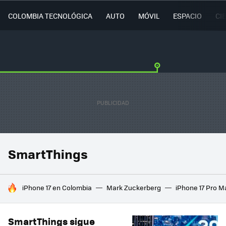
COLOMBIA TECNOLÓGICA
AUTO
MÓVIL
ESPACIO
CI
SmartThings
HOY SE HABLA DE
iPhone 17 en Colombia
Mark Zuckerberg
iPhone 17 Pro M
SmartThings sigue