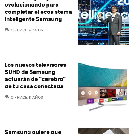
evolucionando para
completar el ecosistema
inteligente Samsung
COMENTARIOS
0
HACE 9 AÑOS
Los nuevos televisores
SUHD de Samsung
actuarán de "cerebro"
de tu casa conectada
COMENTARIOS
0
HACE 11 AÑOS
Samsung quiere que