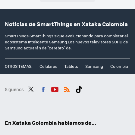
Noticias de SmartThings en Xataka Colombia
SmartThings:SmartThings sigue evolucionando para completar el
ecosistema inteligente Samsung.Los nuevos televisores SUHD de
Samsung actuarán de "cerebro" de...
OTROS TEMAS:
Celulares
Tablets
Samsung
Colombia
Síguenos
Twit
Fac
You
RSS
Tikt
ter
ebo
tub
ok
ok
e
En Xataka Colombia hablamos de...