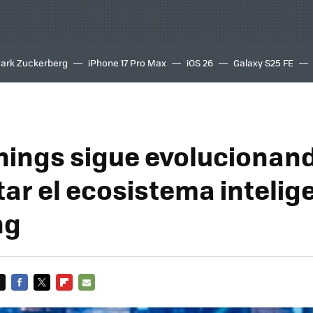
ark Zuckerberg
iPhone 17 Pro Max
iOS 26
Galaxy S25 FE
8K
ings sigue evolucionan
ar el ecosistema intelig
ng
FACEBOOK
TWITTER
FLIPBOARD
E-