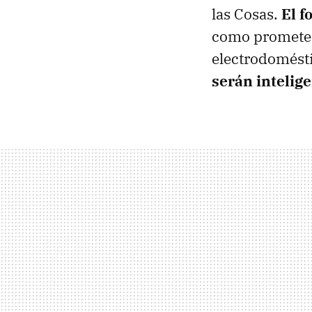
las Cosas.
El f
como promete H
electrodomést
serán intelige