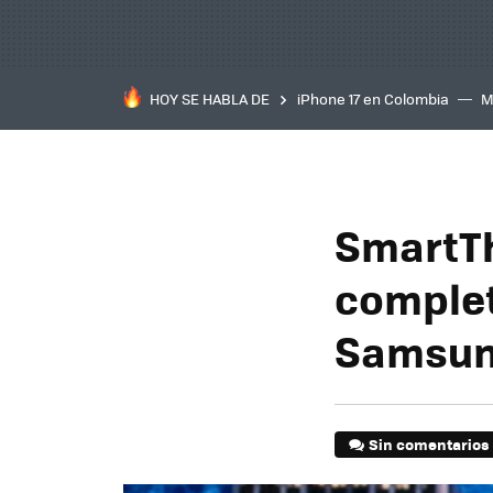
HOY SE HABLA DE
iPhone 17 en Colombia
M
inteligente
IA
TCL C
SmartTh
complet
Samsu
Sin comentarios