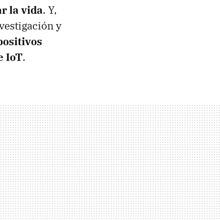
r la vida
. Y,
vestigación y
positivos
e IoT
.