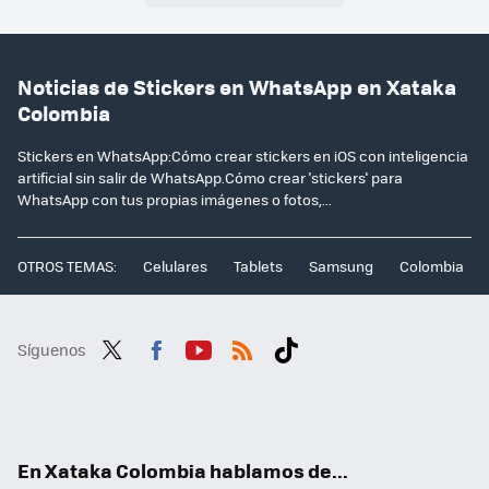
Noticias de Stickers en WhatsApp en Xataka
Colombia
Stickers en WhatsApp:Cómo crear stickers en iOS con inteligencia
artificial sin salir de WhatsApp.Cómo crear 'stickers' para
WhatsApp con tus propias imágenes o fotos,...
OTROS TEMAS:
Celulares
Tablets
Samsung
Colombia
Síguenos
Twit
Fac
You
RSS
Tikt
ter
ebo
tub
ok
ok
e
En Xataka Colombia hablamos de...