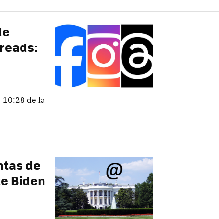
de
reads:
s 10:28 de la
ntas de
te Biden
s