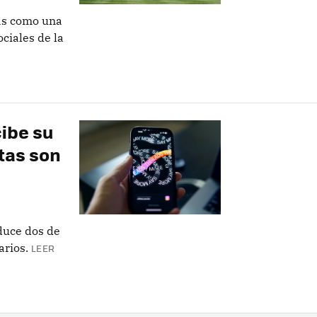
as como una
ciales de la
ibe su
tas son
duce dos de
arios.
LEER