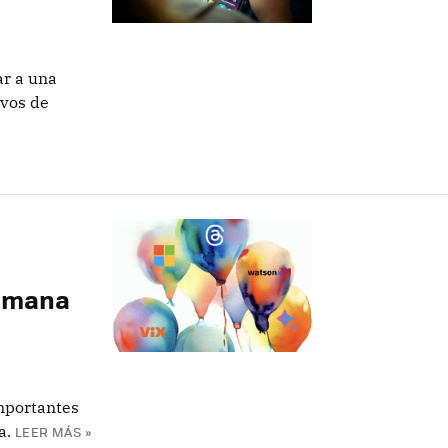
ar a una
ivos de
semana
importantes
a.
LEER MÁS »