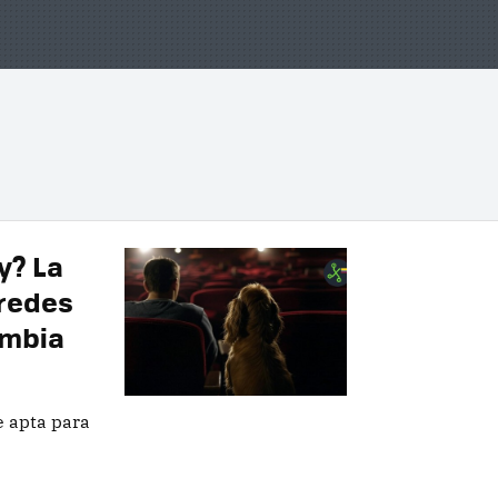
y? La
 redes
ombia
e apta para