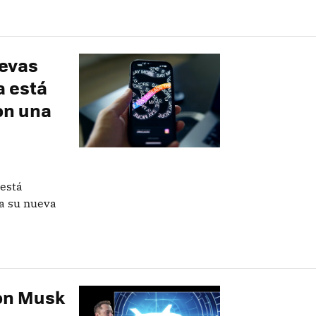
uevas
a está
on una
está
ra su nueva
lon Musk