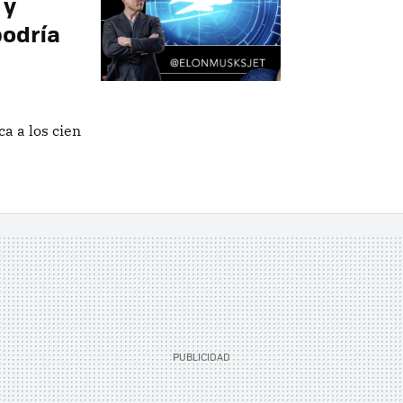
 y
podría
a a los cien