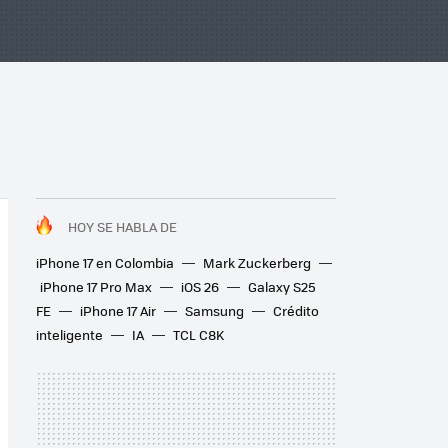
HOY SE HABLA DE
iPhone 17 en Colombia
Mark Zuckerberg
iPhone 17 Pro Max
iOS 26
Galaxy S25
FE
iPhone 17 Air
Samsung
Crédito
inteligente
IA
TCL C8K