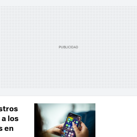
stros
 a los
s en