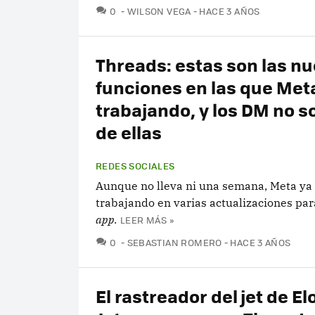
COMENTARIOS
0
WILSON VEGA
HACE 3 AÑOS
Threads: estas son las n
funciones en las que Met
trabajando, y los DM no s
de ellas
REDES SOCIALES
Aunque no lleva ni una semana, Meta ya 
trabajando en varias actualizaciones pa
app.
LEER MÁS »
COMENTARIOS
0
SEBASTIAN ROMERO
HACE 3 AÑOS
El rastreador del jet de E