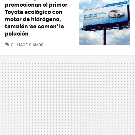
promocionan el primer
Toyota ecológico con
motor de hidrógeno,
también ‘se comen’ la
polución
COMENTARIOS
0
HACE 9 AÑOS