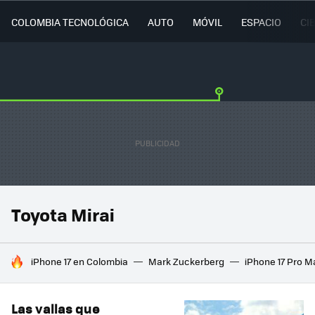
COLOMBIA TECNOLÓGICA
AUTO
MÓVIL
ESPACIO
CI
Toyota Mirai
HOY SE HABLA DE
iPhone 17 en Colombia
Mark Zuckerberg
iPhone 17 Pro M
Las vallas que