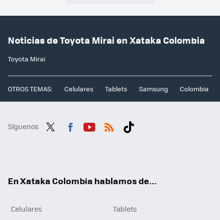
Noticias de Toyota Mirai en Xataka Colombia
Toyota Mirai
OTROS TEMAS:
Celulares
Tablets
Samsung
Colombia
Síguenos
Twit
Fac
You
RSS
Tikt
ter
ebo
tub
ok
ok
e
En Xataka Colombia hablamos de...
Celulares
Tablets