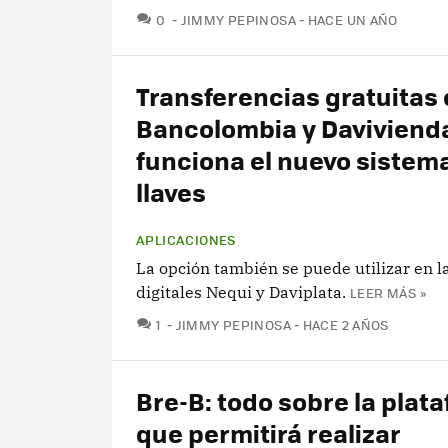
COMENTARIOS
0
JIMMY PEPINOSA
HACE UN AÑO
Transferencias gratuitas 
Bancolombia y Davivienda
funciona el nuevo sistem
llaves
APLICACIONES
La opción también se puede utilizar en la
digitales Nequi y Daviplata.
LEER MÁS »
COMENTARIOS
1
JIMMY PEPINOSA
HACE 2 AÑOS
Bre-B: todo sobre la plat
que permitirá realizar