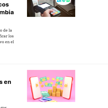
cos
ombia
o de la
icar los
vo en el
s en
agos