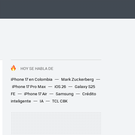
HOY SE HABLA DE
iPhone 17 en Colombia
Mark Zuckerberg
iPhone 17 Pro Max
iOS 26
Galaxy S25
FE
iPhone 17 Air
Samsung
Crédito
inteligente
IA
TCL C8K