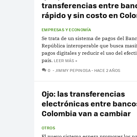
transferencias entre ban
rápido y sin costo en Col
EMPRESAS Y ECONOMÍA
Se trata de un sistema de pagos del Banc
República interoperable que busca masif
pagos digitales y reducir el uso del efecti
país.
LEER MÁS »
COMENTARIOS
0
JIMMY PEPINOSA
HACE 2 AÑOS
Ojo: las transferencias
electrónicas entre banco
Colombia van a cambiar
OTROS
El nuevo sistema espera promover los p