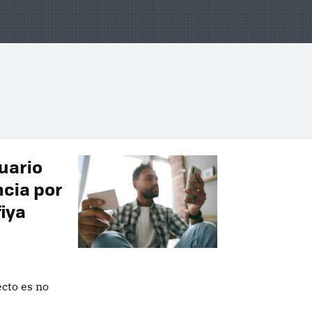
uario
ncia por
iya
ecto es no