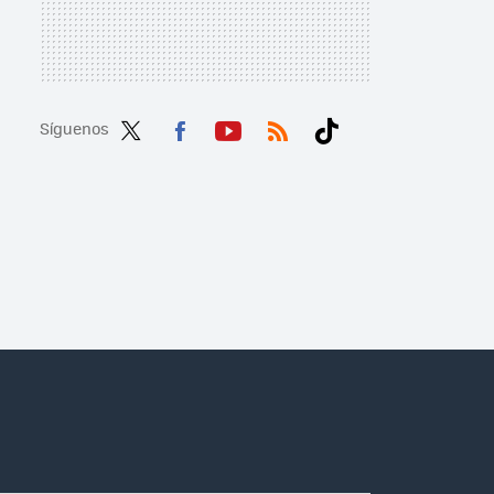
Síguenos
Twit
Fac
You
RSS
Tikt
ter
ebo
tub
ok
ok
e