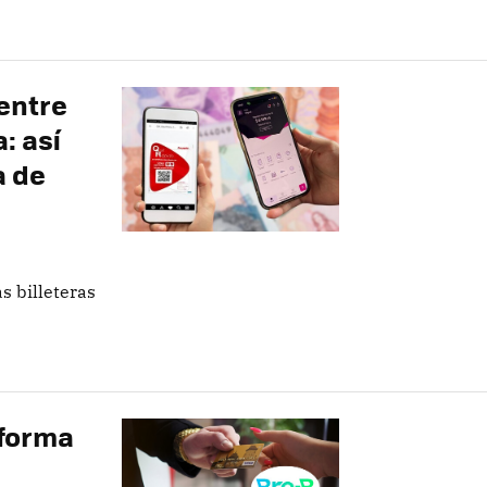
entre
: así
a de
s billeteras
aforma