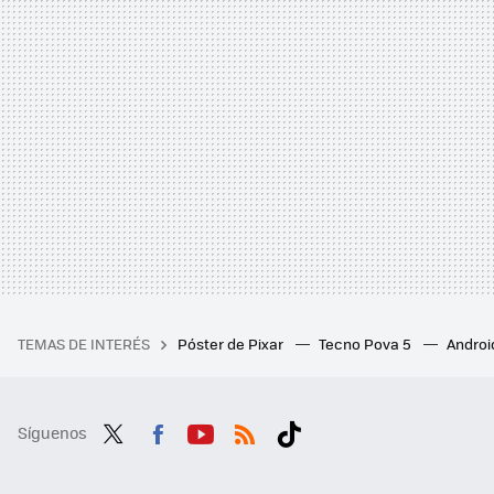
TEMAS DE INTERÉS
Póster de Pixar
Tecno Pova 5
Androi
Síguenos
Twit
Fac
You
RSS
Tikt