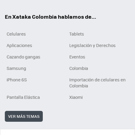
ter
ebo
tub
ok
ok
e
En Xataka Colombia hablamos de...
Celulares
Tablets
Aplicaciones
Legislación y Derechos
Cazando gangas
Eventos
Samsung
Colombia
iPhone 6S
Importación de celulares en
Colombia
Pantalla Elástica
Xiaomi
VER MÁS TEMAS