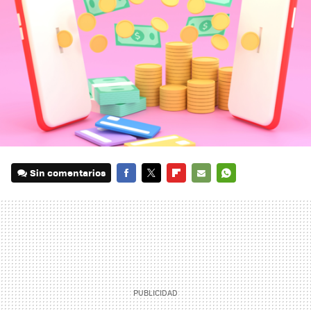
Sin comentarios
FACEBOOK
TWITTER
FLIPBOARD
E-
WHATSAPP
MAIL