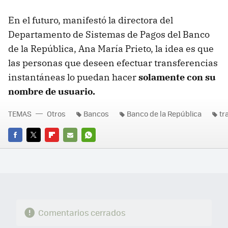
En el futuro, manifestó la directora del
Departamento de Sistemas de Pagos del Banco
de la República, Ana María Prieto, la idea es que
las personas que deseen efectuar transferencias
instantáneas lo puedan hacer
solamente con su
nombre de usuario.
TEMAS
Otros
Bancos
Banco de la República
tr
FACEBOOK
TWITTER
FLIPBOARD
E-
WHATSAPP
MAIL
Comentarios cerrados