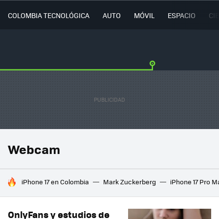
COLOMBIA TECNOLÓGICA
AUTO
MÓVIL
ESPACIO
CI
Webcam
HOY SE HABLA DE
iPhone 17 en Colombia
Mark Zuckerberg
iPhone 17 Pro M
OnlyFans y estudios de