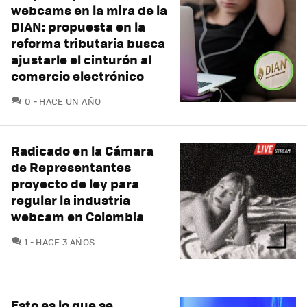
webcams en la mira de la
DIAN: propuesta en la
reforma tributaria busca
ajustarle el cinturón al
comercio electrónico
COMENTARIOS
0
HACE UN AÑO
Radicado en la Cámara
de Representantes
proyecto de ley para
regular la industria
webcam en Colombia
COMENTARIOS
1
HACE 3 AÑOS
Esto es lo que se