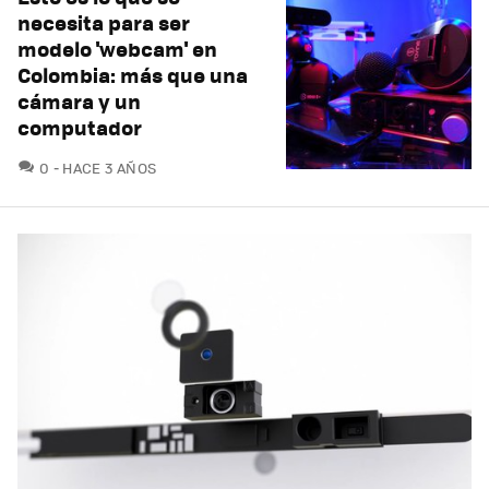
necesita para ser
modelo 'webcam' en
Colombia: más que una
cámara y un
computador
COMENTARIOS
0
HACE 3 AÑOS