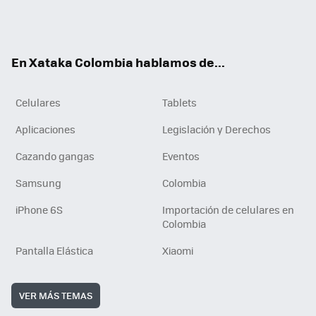
Twit
Fac
You
RSS
Tikt
ter
ebo
tub
ok
ok
e
En Xataka Colombia hablamos de...
Celulares
Tablets
Aplicaciones
Legislación y Derechos
Cazando gangas
Eventos
Samsung
Colombia
iPhone 6S
Importación de celulares en
Colombia
Pantalla Elástica
Xiaomi
VER MÁS TEMAS