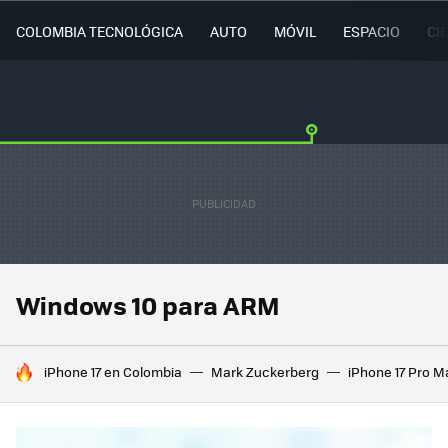
COLOMBIA TECNOLÓGICA
AUTO
MÓVIL
ESPACIO
CI
Windows 10 para ARM
HOY SE HABLA DE
iPhone 17 en Colombia
Mark Zuckerberg
iPhone 17 Pro M