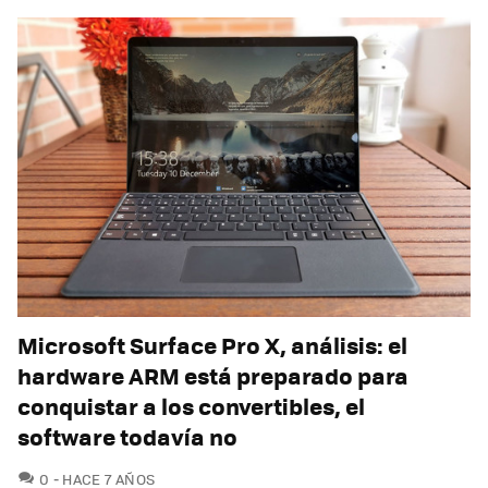
Microsoft Surface Pro X, análisis: el
hardware ARM está preparado para
conquistar a los convertibles, el
software todavía no
COMENTARIOS
0
HACE 7 AÑOS