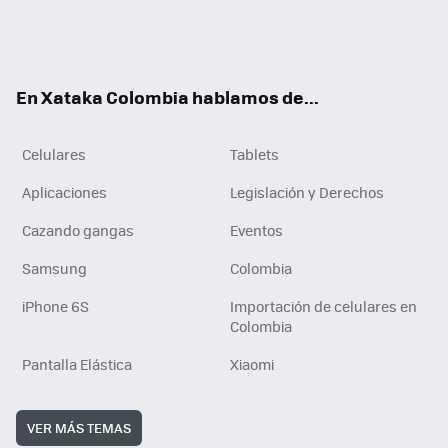
Twit
Fac
You
RSS
Tikt
ter
ebo
tub
ok
ok
e
En Xataka Colombia hablamos de...
Celulares
Tablets
Aplicaciones
Legislación y Derechos
Cazando gangas
Eventos
Samsung
Colombia
iPhone 6S
Importación de celulares en
Colombia
Pantalla Elástica
Xiaomi
VER MÁS TEMAS