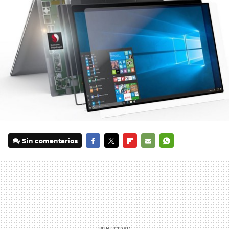
Sin comentarios
FACEBOOK
TWITTER
FLIPBOARD
E-
WHATSAPP
MAIL