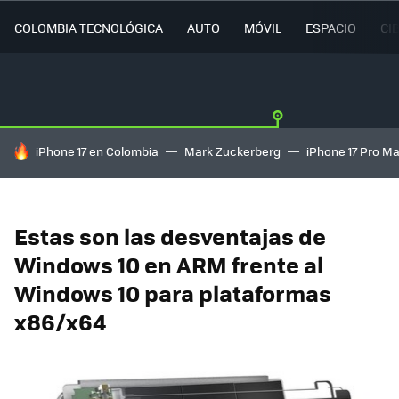
COLOMBIA TECNOLÓGICA
AUTO
MÓVIL
ESPACIO
CI
HOY SE HABLA DE
iPhone 17 en Colombia
Mark Zuckerberg
iPhone 17 Pro M
Estas son las desventajas de
Windows 10 en ARM frente al
Windows 10 para plataformas
x86/x64