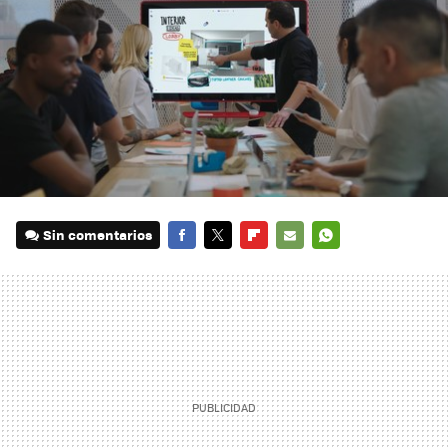
Sin comentarios
FACEBOOK
TWITTER
FLIPBOARD
E-
WHATSAPP
MAIL