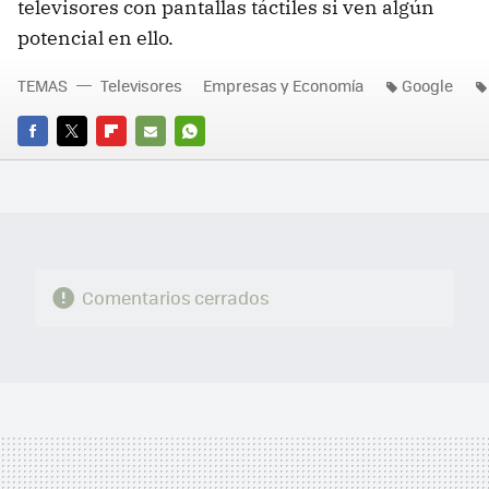
televisores con pantallas táctiles si ven algún
potencial en ello.
TEMAS
Televisores
Empresas y Economía
Google
FACEBOOK
TWITTER
FLIPBOARD
E-
WHATSAPP
MAIL
Comentarios cerrados