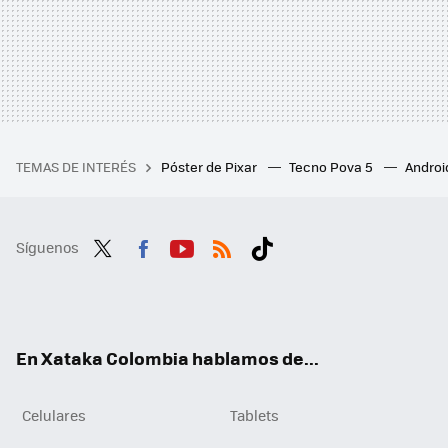
TEMAS DE INTERÉS
Póster de Pixar
Tecno Pova 5
Androi
Síguenos
Twit
Fac
You
RSS
Tikt
ter
ebo
tub
ok
ok
e
En Xataka Colombia hablamos de...
Celulares
Tablets