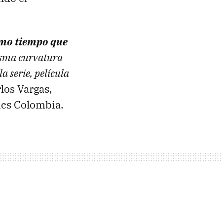
smo tiempo que
isma curvatura
a serie, película
rlos Vargas,
ics Colombia.