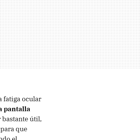
 fatiga ocular
a pantalla
 bastante útil,
 para que
ndo el