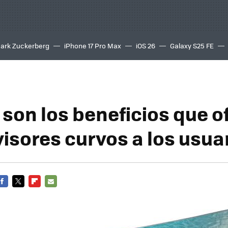
ark Zuckerberg
iPhone 17 Pro Max
iOS 26
Galaxy S25 FE
8K
 son los beneficios que o
visores curvos a los usua
FACEBOOK
TWITTER
FLIPBOARD
E-
MAIL