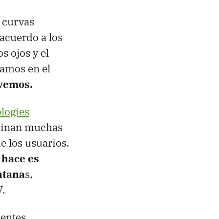
 curvas
acuerdo a los
s ojos y el
uamos en el
 vemos.
logies
iminan muchas
e los usuarios.
 hace es
ntana
s,
V.
uentes