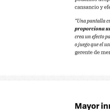
cansancio y ef
“Una pantalla cu
proporciona u
crea un efecto p
o juego que el us
gerente de me
Mayor in