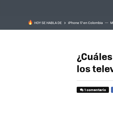
HOY SE HABLA DE
iPhone 17 en Colombia
M
inteligente
IA
TCL C
¿Cuáles
los tele
1 comentario