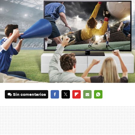
Sin comentarios
FACEBOOK
TWITTER
FLIPBOARD
E-
WHATSAPP
MAIL