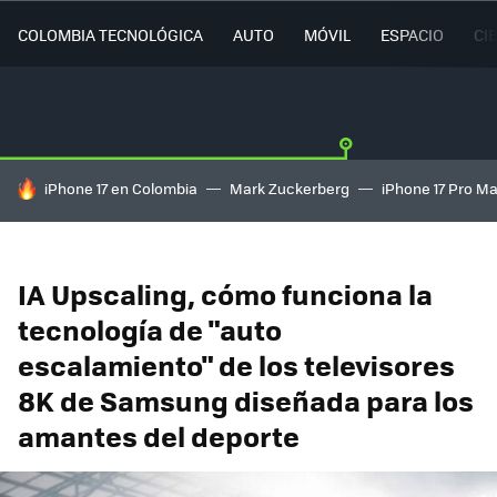
COLOMBIA TECNOLÓGICA
AUTO
MÓVIL
ESPACIO
CI
HOY SE HABLA DE
iPhone 17 en Colombia
Mark Zuckerberg
iPhone 17 Pro M
IA Upscaling, cómo funciona la
tecnología de "auto
escalamiento" de los televisores
8K de Samsung diseñada para los
amantes del deporte