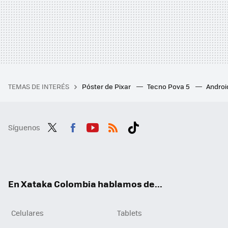
TEMAS DE INTERÉS
Póster de Pixar
Tecno Pova 5
Androi
Síguenos
Twit
Fac
You
RSS
Tikt
ter
ebo
tub
ok
ok
e
En Xataka Colombia hablamos de...
Celulares
Tablets