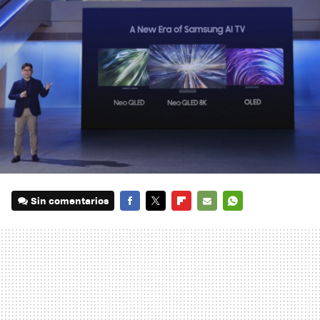
Sin comentarios
FACEBOOK
TWITTER
FLIPBOARD
E-
WHATSAPP
MAIL