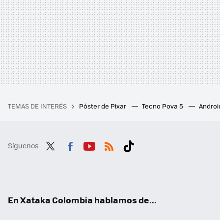
TEMAS DE INTERÉS
Póster de Pixar
Tecno Pova 5
Androi
Síguenos
Twit
Fac
You
RSS
Tikt
ter
ebo
tub
ok
ok
e
En Xataka Colombia hablamos de...