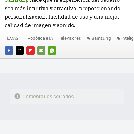
sea más intuitiva y atractiva, proporcionando
personalización, facilidad de uso y una mejor
calidad de imagen y sonido.
TEMAS
Robótica e IA
Televisores
Samsung
intelig
FACEBOOK
TWITTER
FLIPBOARD
E-
WHATSAPP
MAIL
Comentarios cerrados