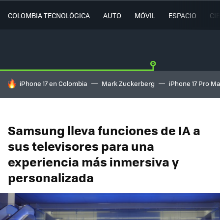
COLOMBIA TECNOLÓGICA
AUTO
MÓVIL
ESPACIO
CI
HOY SE HABLA DE
iPhone 17 en Colombia
Mark Zuckerberg
iPhone 17 Pro M
Samsung lleva funciones de IA a
sus televisores para una
experiencia más inmersiva y
personalizada