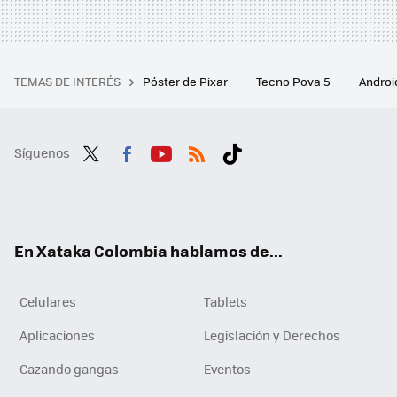
TEMAS DE INTERÉS
Póster de Pixar
Tecno Pova 5
Androi
Síguenos
Twit
Fac
You
RSS
Tikt
ter
ebo
tub
ok
ok
e
En Xataka Colombia hablamos de...
Celulares
Tablets
Aplicaciones
Legislación y Derechos
Cazando gangas
Eventos