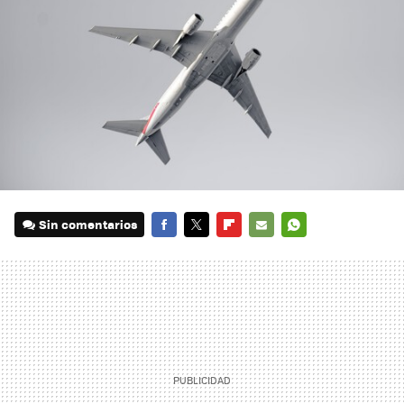
Sin comentarios
FACEBOOK
TWITTER
FLIPBOARD
E-
WHATSAPP
MAIL