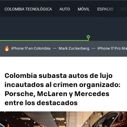
COLOMBIA TECNOLÓGICA
AUTO
MÓVIL
ESPACIO
CI
HOY SE HABLA DE
iPhone 17 en Colombia
Mark Zuckerberg
iPhone 17 Pro M
Colombia subasta autos de lujo
incautados al crimen organizado:
Porsche, McLaren y Mercedes
entre los destacados