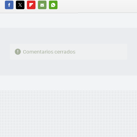
FACEBOOK
TWITTER
FLIPBOARD
E-
WHATSAPP
MAIL
Comentarios cerrados