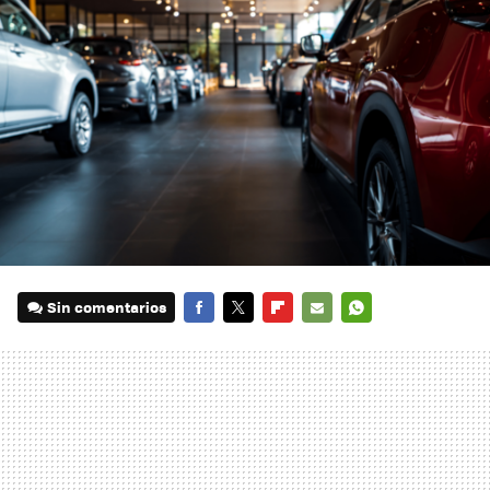
Sin comentarios
FACEBOOK
TWITTER
FLIPBOARD
E-
WHATSAPP
MAIL