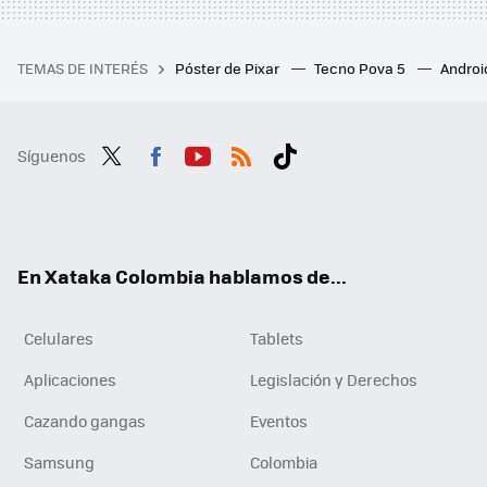
TEMAS DE INTERÉS
Póster de Pixar
Tecno Pova 5
Androi
Síguenos
Twit
Fac
You
RSS
Tikt
ter
ebo
tub
ok
ok
e
En Xataka Colombia hablamos de...
Celulares
Tablets
Aplicaciones
Legislación y Derechos
Cazando gangas
Eventos
Samsung
Colombia