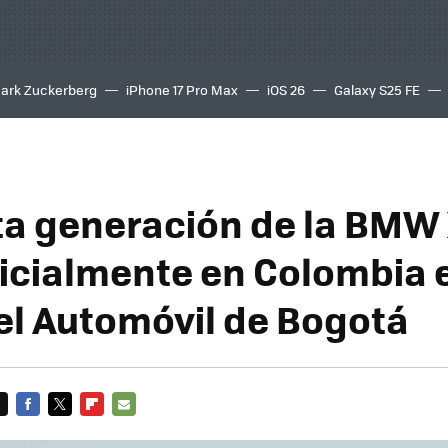
ark Zuckerberg
iPhone 17 Pro Max
iOS 26
Galaxy S25 FE
8K
ta generación de la BMW
ficialmente en Colombia e
el Automóvil de Bogotá
FACEBOOK
TWITTER
FLIPBOARD
E-