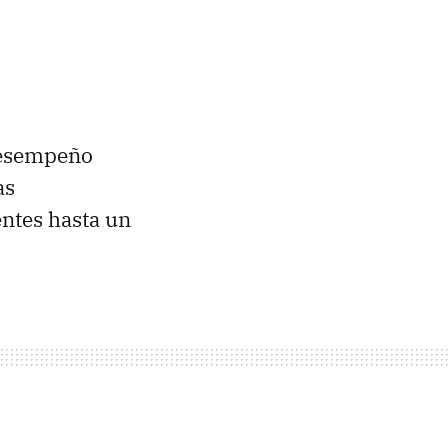
 desempeño
as
entes hasta un