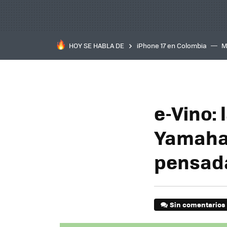
HOY SE HABLA DE
iPhone 17 en Colombia
M
inteligente
IA
TCL C
e-Vino: 
Yamaha 
pensada
Sin comentarios