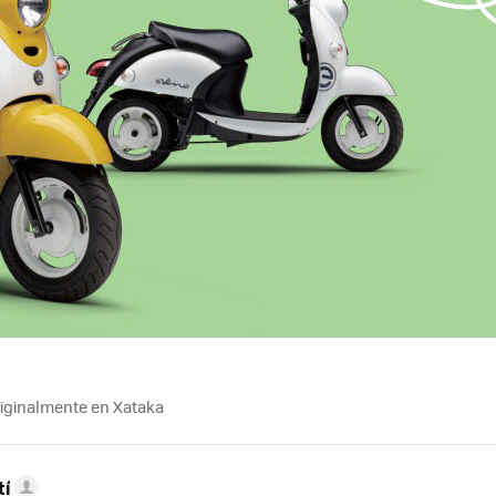
riginalmente en Xataka
tí