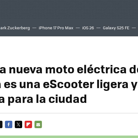
ark Zuckerberg
iPhone 17 Pro Max
iOS 26
Galaxy S25 FE
8K
la nueva moto eléctrica d
es una eScooter ligera y
 para la ciudad
FACEBOOK
TWITTER
FLIPBOARD
E-