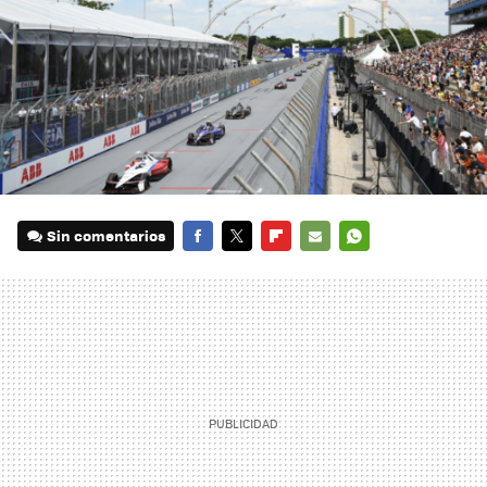
Sin comentarios
FACEBOOK
TWITTER
FLIPBOARD
E-
WHATSAPP
MAIL