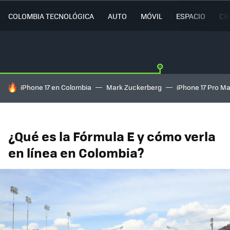
COLOMBIA TECNOLÓGICA
AUTO
MÓVIL
ESPACIO
CI
HOY SE HABLA DE
iPhone 17 en Colombia
Mark Zuckerberg
iPhone 17 Pro M
¿Qué es la Fórmula E y cómo verla
en línea en Colombia?