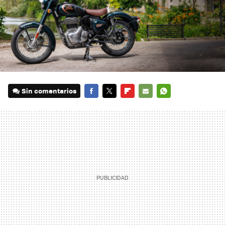
Sin comentarios
FACEBOOK
TWITTER
FLIPBOARD
E-
WHATSAPP
MAIL