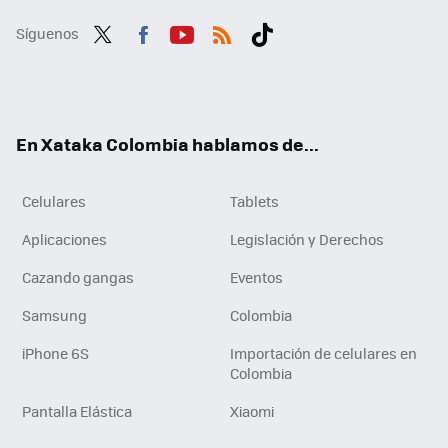
Síguenos
Twit
Fac
You
RSS
Tikt
ter
ebo
tub
ok
ok
e
En Xataka Colombia hablamos de...
Celulares
Tablets
Aplicaciones
Legislación y Derechos
Cazando gangas
Eventos
Samsung
Colombia
iPhone 6S
Importación de celulares en
Colombia
Pantalla Elástica
Xiaomi