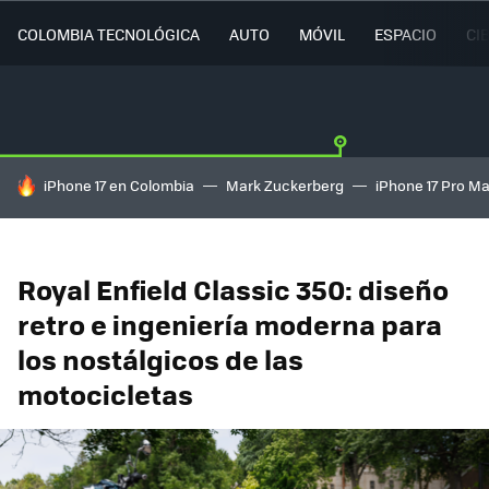
COLOMBIA TECNOLÓGICA
AUTO
MÓVIL
ESPACIO
CI
HOY SE HABLA DE
iPhone 17 en Colombia
Mark Zuckerberg
iPhone 17 Pro M
Royal Enfield Classic 350: diseño
retro e ingeniería moderna para
los nostálgicos de las
motocicletas