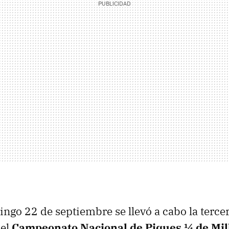
ngo 22 de septiembre se llevó a cabo la terce
del
Campeonato Nacional de Piques ¼ de Mill