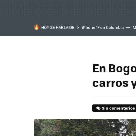
HOY SE HABLA DE
iPhone 17 en Colombia
M
inteligente
IA
TCL C
En Bogo
carros 
Sin comentarios