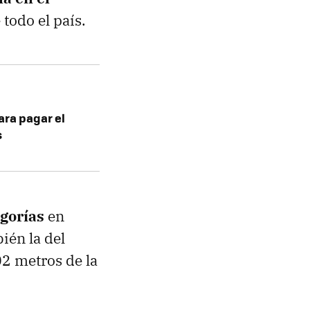
 todo el país.
ara pagar el
s
egorías
en
ién la del
02 metros de la