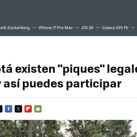
ark Zuckerberg
iPhone 17 Pro Max
iOS 26
Galaxy S25 FE
8K
tá existen "piques" legal
y así puedes participar
FACEBOOK
TWITTER
FLIPBOARD
E-
MAIL