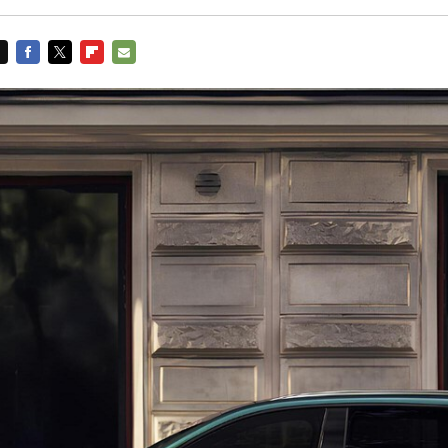
FACEBOOK
TWITTER
FLIPBOARD
E-
MAIL