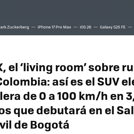
ark Zuckerberg
iPhone 17 Pro Max
iOS 26
Galaxy S25 FE
8K
, el ‘living room’ sobre 
Colombia: así es el SUV el
lera de 0 a 100 km/h en 3
s que debutará en el Sal
il de Bogotá