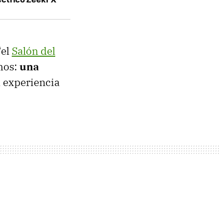
“el
Salón del
mos:
una
a experiencia