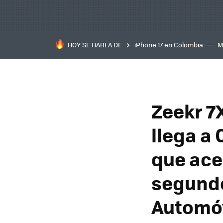
HOY SE HABLA DE
iPhone 17 en Colombia
M
inteligente
IA
TCL C
Zeekr 7X
llega a 
que ace
segundo
Automóv