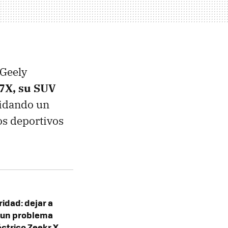
 Geely
 7X
, su SUV
lidando un
os deportivos
ridad: dejar a
á un problema
éctrico Zeekr X