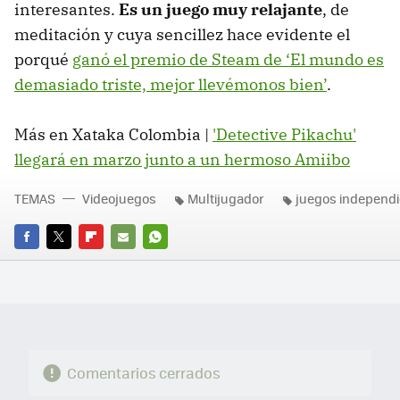
interesantes.
Es un juego muy relajante
, de
meditación y cuya sencillez hace evidente el
porqué
ganó el premio de Steam de ‘El mundo es
demasiado triste, mejor llevémonos bien’
.
Más en Xataka Colombia |
'Detective Pikachu'
llegará en marzo junto a un hermoso Amiibo
TEMAS
Videojuegos
Multijugador
juegos independ
FACEBOOK
TWITTER
FLIPBOARD
E-
WHATSAPP
MAIL
Comentarios cerrados