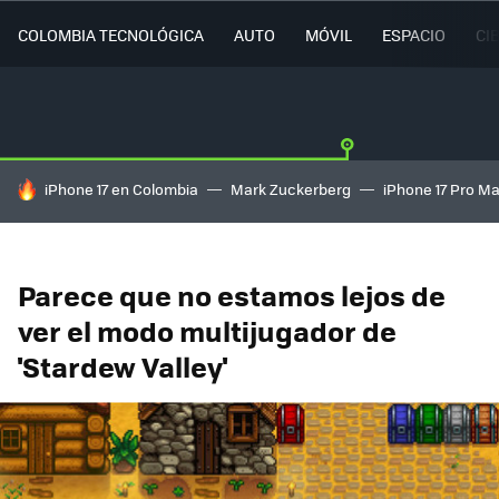
COLOMBIA TECNOLÓGICA
AUTO
MÓVIL
ESPACIO
CI
HOY SE HABLA DE
iPhone 17 en Colombia
Mark Zuckerberg
iPhone 17 Pro M
Parece que no estamos lejos de
ver el modo multijugador de
'Stardew Valley'