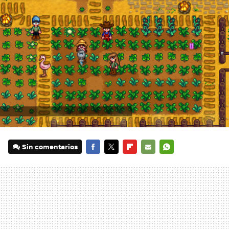
Sin comentarios
FACEBOOK
TWITTER
FLIPBOARD
E-
WHATSAPP
MAIL