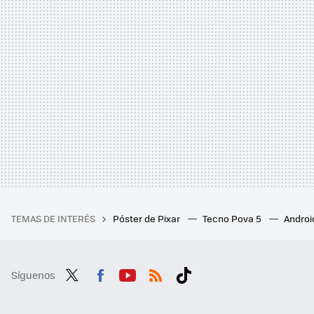
TEMAS DE INTERÉS
Póster de Pixar
Tecno Pova 5
Androi
Síguenos
Twit
Fac
You
RSS
Tikt