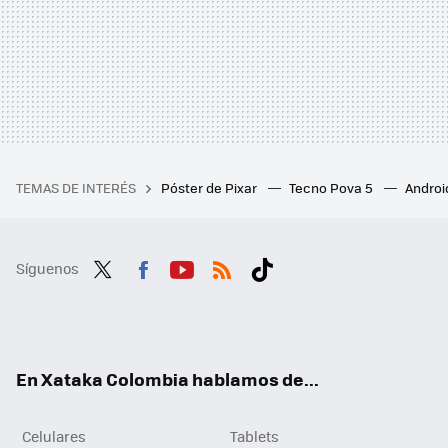
TEMAS DE INTERÉS
Póster de Pixar
Tecno Pova 5
Androi
Síguenos
Twit
Fac
You
RSS
Tikt
ter
ebo
tub
ok
ok
e
En Xataka Colombia hablamos de...
Celulares
Tablets