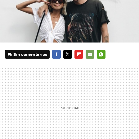
Sin comentarios
FACEBOOK
TWITTER
FLIPBOARD
E-
WHATSAPP
MAIL