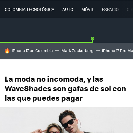
COLOMBIA TECNOLÓGICA
AUTO
MÓVIL
ESPACIO
CI
HOY SE HABLA DE
iPhone 17 en Colombia
Mark Zuckerberg
iPhone 17 Pro M
La moda no incomoda, y las
WaveShades son gafas de sol con
las que puedes pagar