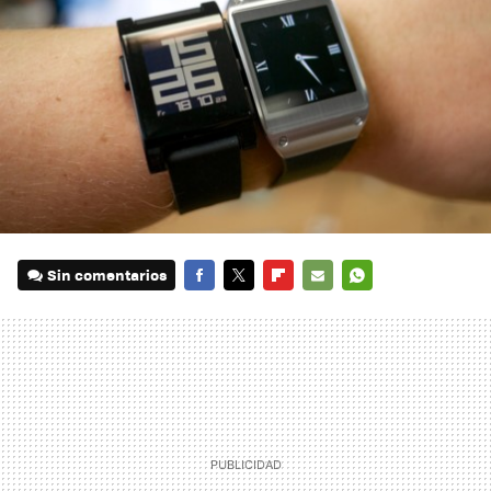
Sin comentarios
FACEBOOK
TWITTER
FLIPBOARD
E-
WHATSAPP
MAIL