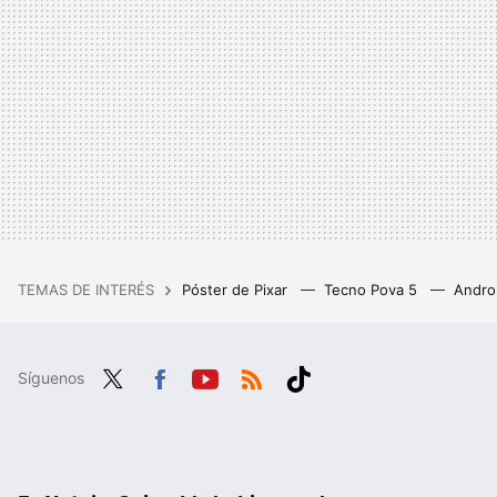
TEMAS DE INTERÉS
Póster de Pixar
Tecno Pova 5
Andro
Síguenos
Twit
Fac
You
RSS
Tikt
ter
ebo
tub
ok
ok
e