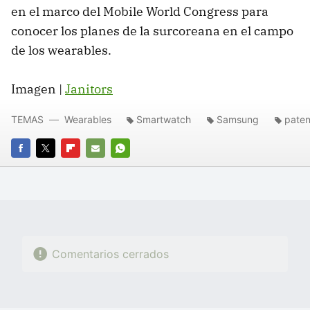
en el marco del Mobile World Congress para
conocer los planes de la surcoreana en el campo
de los wearables.
Imagen |
Janitors
TEMAS
Wearables
Smartwatch
Samsung
pate
FACEBOOK
TWITTER
FLIPBOARD
E-
WHATSAPP
MAIL
Comentarios cerrados