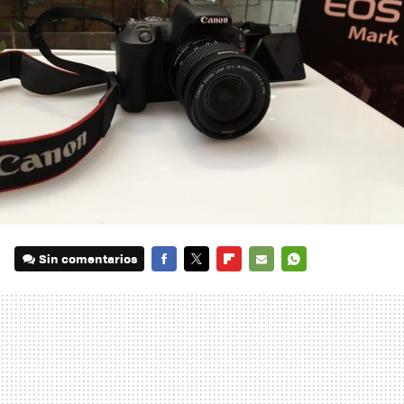
Sin comentarios
FACEBOOK
TWITTER
FLIPBOARD
E-
WHATSAPP
MAIL