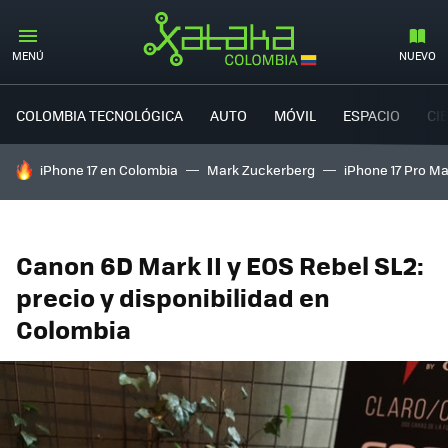
MENÚ
NUEVO
COLOMBIA TECNOLÓGICA
AUTO
MÓVIL
ESPACIO
CI
HOY SE HABLA DE
iPhone 17 en Colombia
Mark Zuckerberg
iPhone 17 Pro M
Canon 6D Mark II y EOS Rebel SL2:
precio y disponibilidad en
Colombia