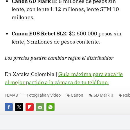
Canon 6D Mark II
: 8 millones de pesos sin
lente, con lente L 12 millones, lente STM 10
millones.
Canon EOS Rebel SL2:
$2.600.000 pesos sin
lente, 3 millones de pesos con lente.
Los precios pueden cambiar según el distribuidor
En Xataka Colombia |
Guía máxima para sacarle
el mejor partido a la cámara de tu teléfono.
TEMAS
Fotografía y vídeo
Canon
6D Mark II
Reb
FACEBOOK
TWITTER
FLIPBOARD
E-
WHATSAPP
MAIL