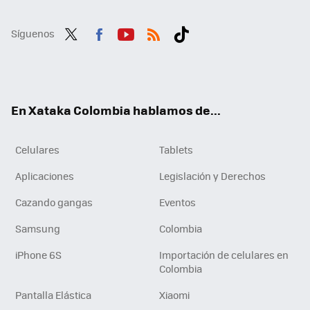
Síguenos
Twit
Fac
You
RSS
Tikt
ter
ebo
tub
ok
ok
e
En Xataka Colombia hablamos de...
Celulares
Tablets
Aplicaciones
Legislación y Derechos
Cazando gangas
Eventos
Samsung
Colombia
iPhone 6S
Importación de celulares en
Colombia
Pantalla Elástica
Xiaomi