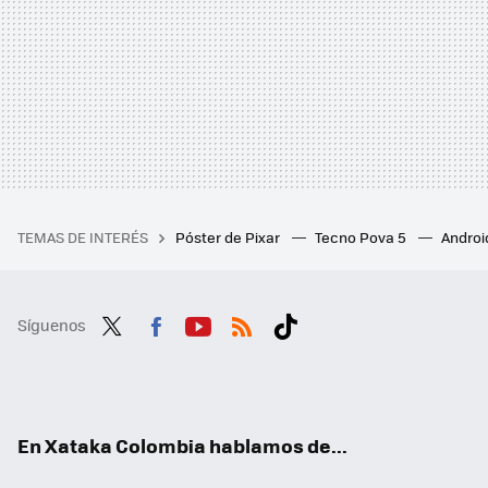
TEMAS DE INTERÉS
Póster de Pixar
Tecno Pova 5
Androi
Síguenos
Twit
Fac
You
RSS
Tikt
ter
ebo
tub
ok
ok
e
En Xataka Colombia hablamos de...