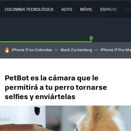
COLOMBIA TECNOLÓGICA
AUTO
MÓVIL
ESPACIO
CI
HOY SE HABLA DE
iPhone 17 en Colombia
Mark Zuckerberg
iPhone 17 Pro M
PetBot es la cámara que le
permitirá a tu perro tornarse
selfies y enviártelas