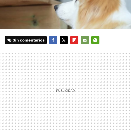
Sin comentarios
FACEBOOK
TWITTER
FLIPBOARD
E-
WHATSAPP
MAIL