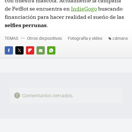
con nuestra mascota. Actualmente la campaña
de PetBot se encuentra en
IndieGogo
buscando
financiación para hacer realidad el sueño de las
selfies perrunas
.
TEMAS
Otros dispositivos
Fotografía y vídeo
cámara
FACEBOOK
TWITTER
FLIPBOARD
E-
WHATSAPP
MAIL
Comentarios cerrados