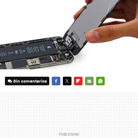
Sin comentarios
FACEBOOK
TWITTER
FLIPBOARD
E-
WHATSAPP
MAIL