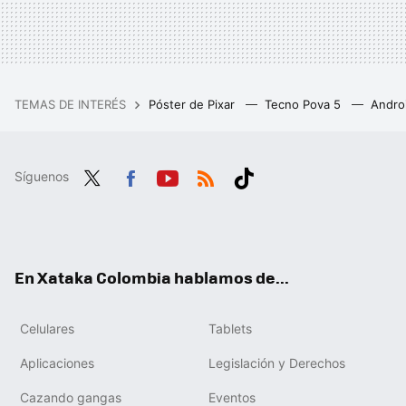
TEMAS DE INTERÉS
Póster de Pixar
Tecno Pova 5
Andro
Síguenos
Twit
Fac
You
RSS
Tikt
ter
ebo
tub
ok
ok
e
En Xataka Colombia hablamos de...
Celulares
Tablets
Aplicaciones
Legislación y Derechos
Cazando gangas
Eventos