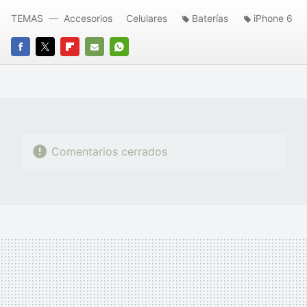
TEMAS
Accesorios
Celulares
Baterías
iPhone 6
FACEBOOK
TWITTER
FLIPBOARD
E-
WHATSAPP
MAIL
Comentarios cerrados