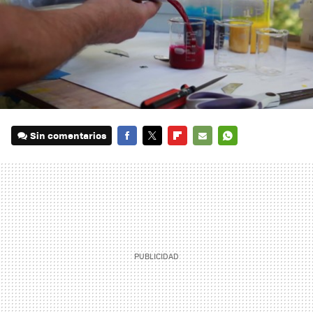
Sin comentarios
FACEBOOK
TWITTER
FLIPBOARD
E-
WHATSAPP
MAIL