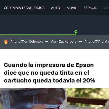
COLOMBIA TECNOLÓGICA
AUTO
MÓVIL
ESPACIO
CI
HOY SE HABLA DE
iPhone 17 en Colombia
Mark Zuckerberg
iPhone 17 Pro M
Cuando la impresora de Epson
dice que no queda tinta en el
cartucho queda todavía el 20%