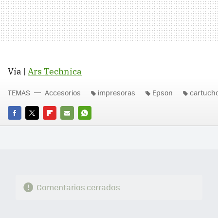
Vía |
Ars Technica
TEMAS
Accesorios
impresoras
Epson
cartuch
FACEBOOK
TWITTER
FLIPBOARD
E-
WHATSAPP
MAIL
Comentarios cerrados