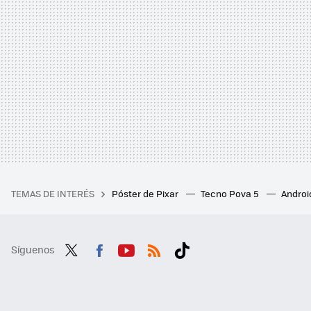
TEMAS DE INTERÉS
Póster de Pixar
Tecno Pova 5
Androi
Síguenos
Twit
Fac
You
RSS
Tikt
ter
ebo
tub
ok