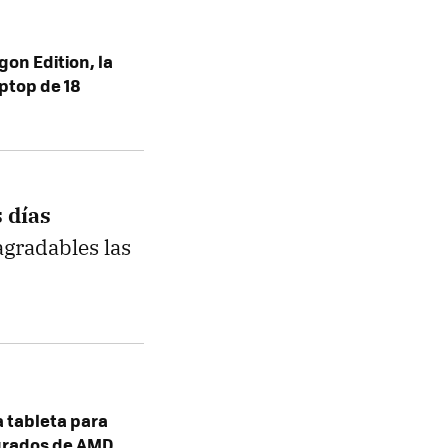
gon Edition, la
ptop de 18
s días
agradables las
la tableta para
egrados de AMD