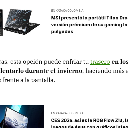
EN XATAKA COLOMBIA
MSI presentó la portátil Titan Dra
versión prémium de su gaming la
pulgadas
ras, esta opción puede enfriar tu
trasero
en lo
lentarlo durante el invierno
, haciendo más 
 frente a la pantalla.
EN XATAKA COLOMBIA
CES 2025: así es la ROG Flow Z13, 
juegos de Asus con gráficos int