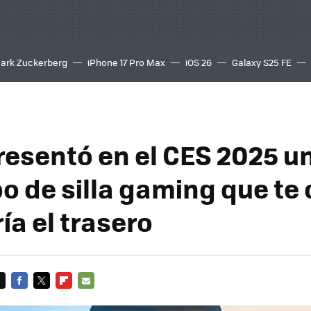
ark Zuckerberg
iPhone 17 Pro Max
iOS 26
Galaxy S25 FE
8K
resentó en el CES 2025 u
o de silla gaming que te 
ría el trasero
FACEBOOK
TWITTER
FLIPBOARD
E-