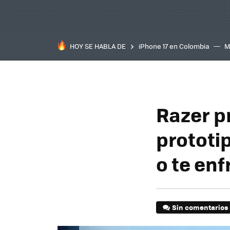
HOY SE HABLA DE
iPhone 17 en Colombia
M
inteligente
IA
TCL C
Razer p
prototip
o te enf
Sin comentarios