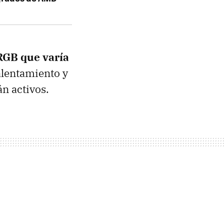
 RGB que varía
calentamiento y
n activos.