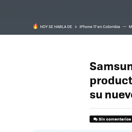
HOY SE HABLA DE
iPhone 17 en Colombia
M
inteligente
IA
TCL C
Samsung
product
su nuev
Sin comentarios