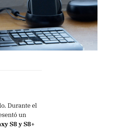
do. Durante el
esentó un
axy S8 y S8+