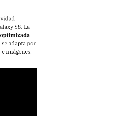
ividad
alaxy S8. La
optimizada
o se adapta por
s e imágenes.