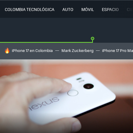
COLOMBIA TECNOLÓGICA
AUTO
MÓVIL
ESPACIO
CI
HOY SE HABLA DE
iPhone 17 en Colombia
Mark Zuckerberg
iPhone 17 Pro M