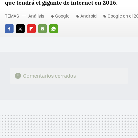
que tendrá el gigante de internet en 2016.
TEMAS
Análisis
Google
Android
Google en el 2
FACEBOOK
TWITTER
FLIPBOARD
E-
WHATSAPP
MAIL
Comentarios cerrados