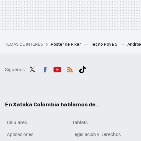
TEMAS DE INTERÉS
Póster de Pixar
Tecno Pova 5
Androi
Síguenos
Twit
Fac
You
RSS
Tikt
ter
ebo
tub
ok
ok
e
En Xataka Colombia hablamos de...
Celulares
Tablets
Aplicaciones
Legislación y Derechos