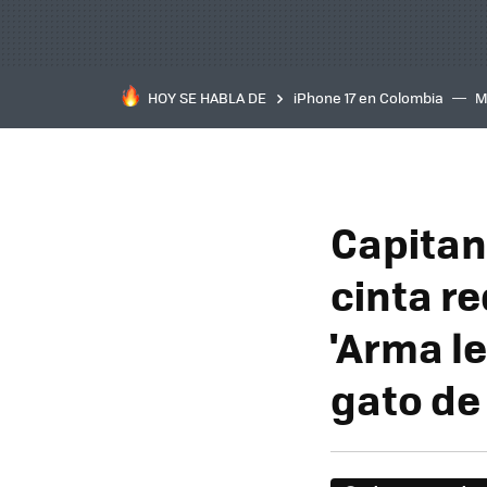
HOY SE HABLA DE
iPhone 17 en Colombia
M
inteligente
IA
TCL C
Capitana
cinta r
'Arma le
gato de 