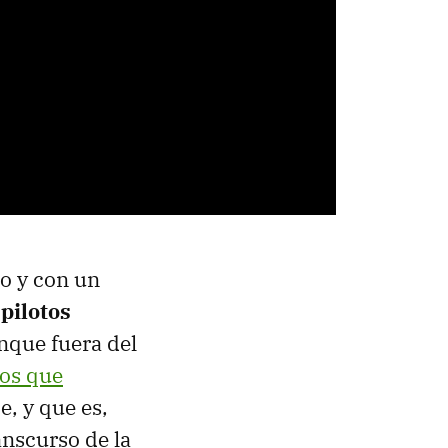
no y con un
 pilotos
unque fuera del
tos que
e, y que es,
anscurso de la