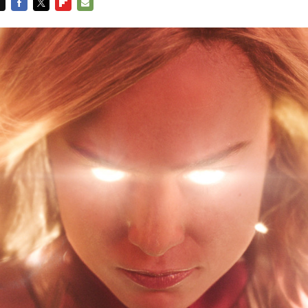
FACEBOOK
TWITTER
FLIPBOARD
E-
MAIL