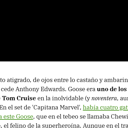
to atigrado, de ojos entre lo castaño y ambari
 cede Anthony Edwards. Goose era
uno de los
 Tom Cruise
en la inolvidable (y
noventera
, a
En el set de 'Capitana Marvel',
había cuatro ga
a este Goose
, que en el tebeo se llamaba Chewi
 el felino de la superheroína. Aunque en el tr