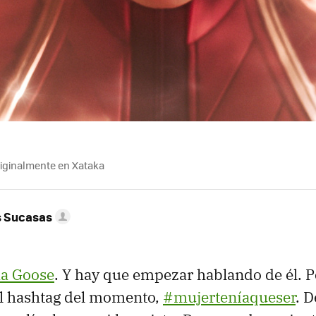
riginalmente en Xataka
s Sucasas
ma Goose
. Y hay que empezar hablando de él. 
l hashtag del momento,
#mujerteníaqueser
. D